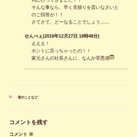
そんな事なら、早く見積りを貰いなさいと
のご回答が！！
さてさて、どーなることでしょう……
せんべぇ(2016年12月27日 18時48分)
えええ！
ホントに言っちゃったの！！
家元さんの社長さんに、なんか罪悪感
カ
宿のことなど
テ
ゴ
リ
ー
コメントを残す
コメント
※