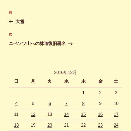
投
前
前
稿
の
大雪
ナ
投
ビ
稿
次
次
ゲ
の
ニペソツ山への林道復旧署名
投
ー
稿
シ
ョ
2016年12月
ン
日
月
火
水
木
金
土
1
2
3
4
5
6
7
8
9
10
11
12
13
14
15
16
17
18
19
20
21
22
23
24