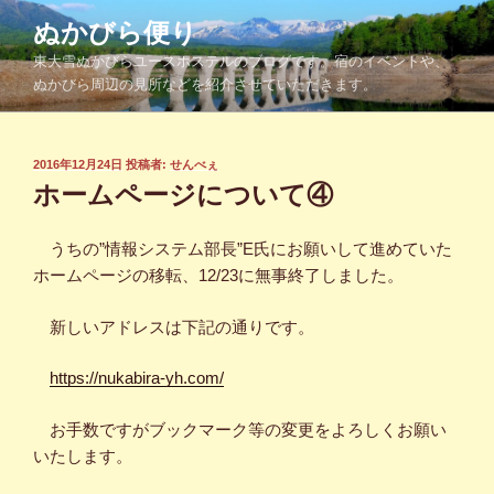
コ
ぬかびら便り
ン
東大雪ぬかびらユースホステルのブログです。宿のイベントや、
テ
ぬかびら周辺の見所などを紹介させていただきます。
ン
ツ
へ
投
2016年12月24日
投稿者:
せんべぇ
ス
稿
ホームページについて④
キ
日:
ッ
うちの”情報システム部長”E氏にお願いして進めていた
プ
ホームページの移転、12/23に無事終了しました。
新しいアドレスは下記の通りです。
https://nukabira-yh.com/
お手数ですがブックマーク等の変更をよろしくお願い
いたします。