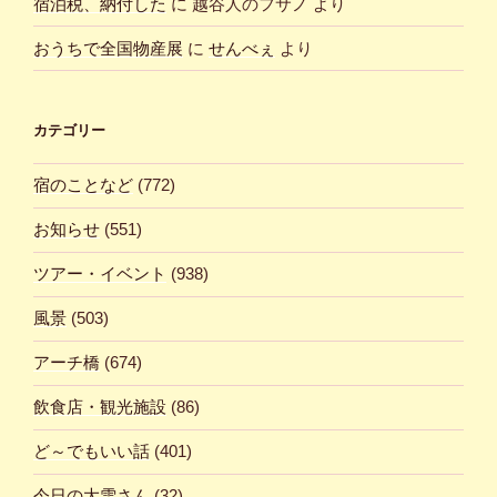
宿泊税、納付した
に
越谷人のフサノ
より
おうちで全国物産展
に
せんべぇ
より
カテゴリー
宿のことなど
(772)
お知らせ
(551)
ツアー・イベント
(938)
風景
(503)
アーチ橋
(674)
飲食店・観光施設
(86)
ど～でもいい話
(401)
今日の大雪さん
(32)