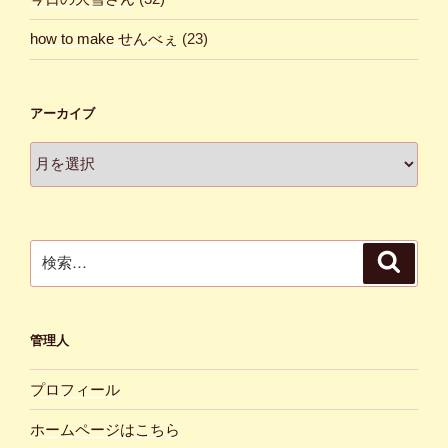
how to make せんべぇ
(23)
アーカイブ
ア
ー
カ
イ
ブ
検
検
索
索:
管理人
プロフィール
ホームページはこちら