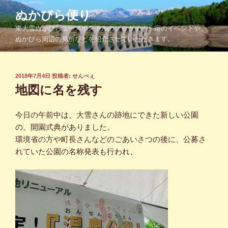
コ
ぬかびら便り
ン
東大雪ぬかびらユースホステルのブログです。宿のイベントや、
テ
ぬかびら周辺の見所などを紹介させていただきます。
ン
ツ
へ
投
2018年7月4日
投稿者:
せんべぇ
ス
稿
地図に名を残す
キ
日:
ッ
今日の午前中は、大雪さんの跡地にできた新しい公園
プ
の、開園式典がありました。
環境省の方や町長さんなどのごあいさつの後に、公募さ
れていた公園の名称発表も行われ、