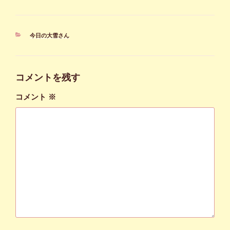
カ
今日の大雪さん
テ
ゴ
リ
ー
コメントを残す
コメント
※