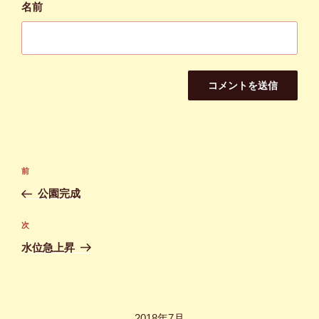
名前
投
前
前
稿
の
公園完成
ナ
投
ビ
稿
次
次
ゲ
の
水位急上昇
投
ー
稿
シ
ョ
2018年7月