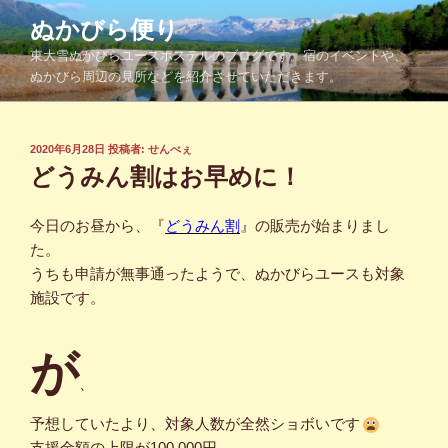
コ
ぬかびら便り
ン
東大雪ぬかびらユースホステルのブログです。宿のイベントや、
テ
ぬかびら周辺の見所などを紹介させていただきます。
ン
ツ
へ
投
2020年6月28日
投稿者:
せんべぇ
ス
稿
どうみん割はお早めに！
キ
日:
ッ
今日のお昼から、『
どうみん割
』の販売が始まりまし
プ
た。
うちも申請が無事通ったようで、ぬかびらユースも対象
施設です。
が
、
予想していたより、対象人数が全然ショボいです
支援金額の上限が100,000円。