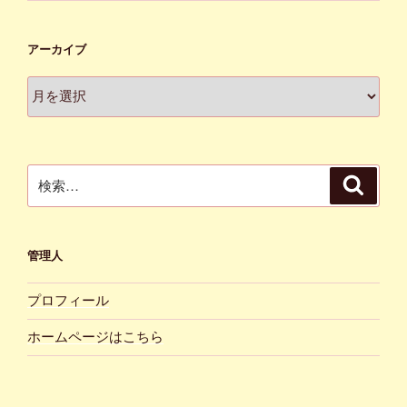
アーカイブ
ア
ー
カ
イ
ブ
検
検
索
索:
管理人
プロフィール
ホームページはこちら