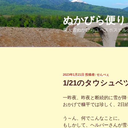
コ
ン
テ
ぬかびら便り
ン
東大雪ぬかびらユースホステル
ツ
へ
ス
キ
ッ
プ
投
2023年1月21日
投稿者:
せんべぇ
稿
1/21のタウシュベ
日:
一昨夜、昨夜と断続的に雪が降
おかげで糠平では珍しく、2日
う～ん、何でこんなことに。
もしかして、ヘルパーさんが雪