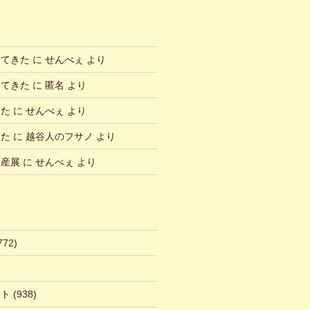
ってきた
に
せんべぇ
より
ってきた
に
匿名
より
した
に
せんべぇ
より
した
に
越谷人のフサノ
より
物産展
に
せんべぇ
より
772)
ント
(938)