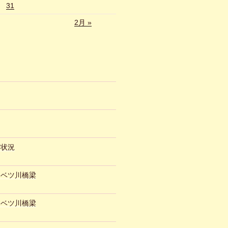
31
2月 »
約状況
ュベツ川橋梁
ュベツ川橋梁