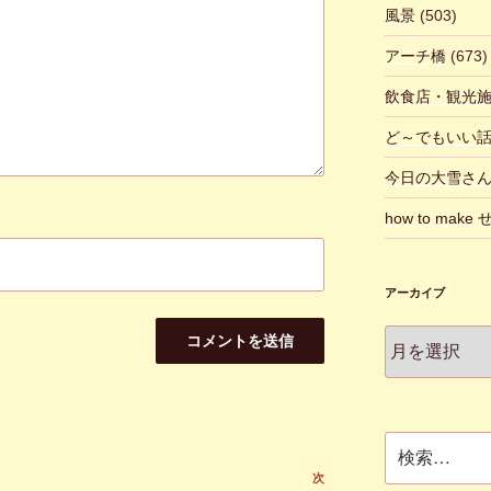
風景
(503)
アーチ橋
(673)
飲食店・観光
ど～でもいい
今日の大雪さ
how to make
アーカイブ
ア
ー
カ
イ
ブ
検
索:
次
次