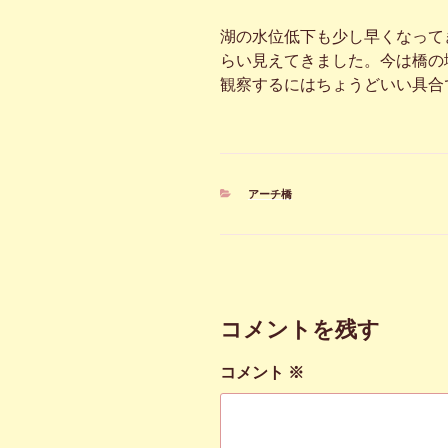
湖の水位低下も少し早くなって
らい見えてきました。今は橋の
観察するにはちょうどいい具合
カ
アーチ橋
テ
ゴ
リ
ー
コメントを残す
コメント
※