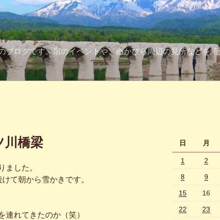
のブログです。宿のイベントや、ぬかびら周辺の見所などを紹
ツ川橋梁
日
月
1
2
りました。
8
9
続けて朝から雪かきです。
15
16
22
23
を連れてきたのか（笑）