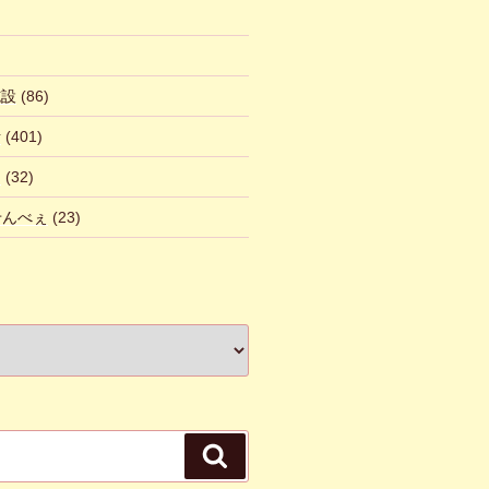
施設
(86)
話
(401)
ん
(32)
 せんべぇ
(23)
検
索