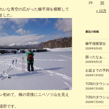
29
30
れいな青空の広がった糠平湖を横断して
« 12月
ました。
最近の投稿
糠平湖展望台
2026年8月4日
困ったなぁ…
2026年8月1日
お盆までの予
2026年7月30日
7/28のタウシ
2026年7月28日
ン初めて、橋の背後にニペソツ山を見え
7/26のタウシ
2026年7月26日
場所です。