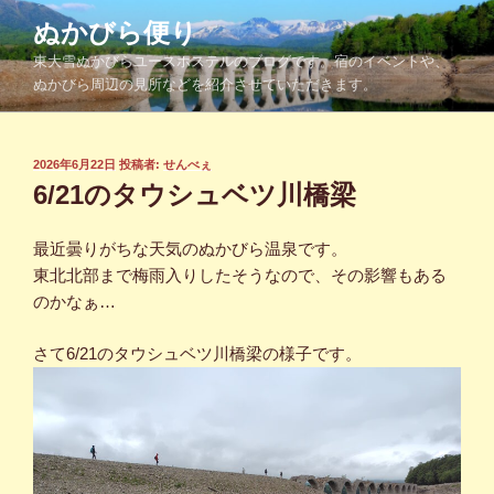
コ
ぬかびら便り
ン
東大雪ぬかびらユースホステルのブログです。宿のイベントや、
テ
ぬかびら周辺の見所などを紹介させていただきます。
ン
ツ
へ
投
2026年6月22日
投稿者:
せんべぇ
ス
稿
6/21のタウシュベツ川橋梁
キ
日:
ッ
最近曇りがちな天気のぬかびら温泉です。
プ
東北北部まで梅雨入りしたそうなので、その影響もある
のかなぁ…
さて6/21のタウシュベツ川橋梁の様子です。