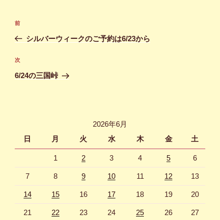
投
前
前
稿
の
シルバーウィークのご予約は6/23から
ナ
投
ビ
稿
次
次
ゲ
の
6/24の三国峠
投
ー
稿
シ
ョ
2026年6月
ン
日
月
火
水
木
金
土
1
2
3
4
5
6
7
8
9
10
11
12
13
14
15
16
17
18
19
20
21
22
23
24
25
26
27