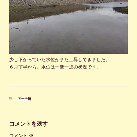
少し下がっていた水位がまた上昇してきました。
６月前半から、水位は一進一退の状況です。
カ
アーチ橋
テ
ゴ
リ
ー
コメントを残す
コメント
※