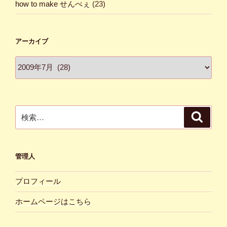
how to make せんべぇ
(23)
アーカイブ
ア
ー
カ
イ
ブ
検
検
索
索:
管理人
プロフィール
ホームページはこちら