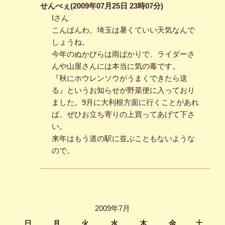
せんべぇ(2009年07月25日 23時07分)
Iさん
こんばんわ。埼玉は暑くていい天気なんで
しょうね。
今年のぬかびらは雨ばかりで、ライダーさ
んや山屋さんには本当に気の毒です。
『秋にホウレンソウがうまくできたら送
る』というお知らせが野菜便に入っており
ました。9月に大利根方面に行くことがあれ
ば、ぜひお立ち寄りの上買ってあげて下さ
い。
来年はもう道の駅に並ぶこともないような
ので。
2009年7月
日
月
火
水
木
金
土