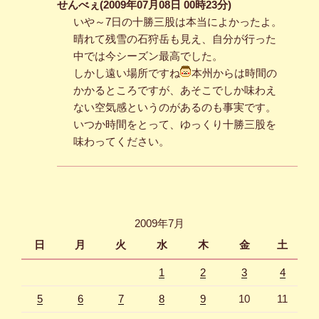
せんべぇ(2009年07月08日 00時23分)
いや～7日の十勝三股は本当によかったよ。
晴れて残雪の石狩岳も見え、自分が行った
中では今シーズン最高でした。
しかし遠い場所ですね
本州からは時間の
かかるところですが、あそこでしか味わえ
ない空気感というのがあるのも事実です。
いつか時間をとって、ゆっくり十勝三股を
味わってください。
2009年7月
日
月
火
水
木
金
土
1
2
3
4
5
6
7
8
9
10
11