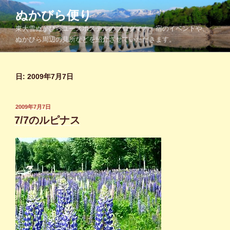
コ
ぬかびら便り
ン
東大雪ぬかびらユースホステルのブログです。宿のイベントや、
テ
ぬかびら周辺の見所などを紹介させていただきます。
ン
ツ
へ
日:
2009年7月7日
ス
キ
ッ
投
2009年7月7日
プ
稿
7/7のルピナス
日: