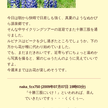
今日は朝から快晴で日差しも強く、真夏のようなぬかび
ら源泉郷です。
そんな中サイクリングツアーの送迎でまた十勝三股を通
りました。
ルピナスはピークを少し過ぎたところでしょうか。下の
方から花が種に代わり始めていました。
でも、まだまだきれいです。近寄らずにちょっと遠めか
ら写真を撮ると、紫のじゅうたんのように見えていいで
すよ。
今週末まではお花が楽しめそうです。
naka_fzx750 (2009年07月07日 19時03分)
『十勝三股にいけ！』といわれれば、喜ん
でいきたいですぅ・・・くくくぅ―。