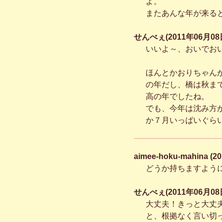
よ。
またあんな年が来る
せんべぇ(2011年06月08日
いいよ～、おいでお
ほんとかおりちゃん
の年だし、橋は秋ま
高の年でしたね。
でも、今年は沈み方
か７月いっぱいぐら
aimee-hoku-mahina (
どうか持ちますよう
せんべぇ(2011年06月08日
大丈夫！きっと大丈
と、根拠なく言い切