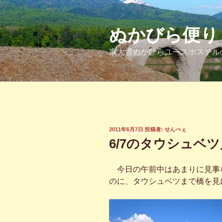
コ
ン
テ
ぬかびら便り
ン
東大雪ぬかびらユースホステル
ツ
へ
ス
キ
ッ
プ
投
2011年6月7日
投稿者:
せんべぇ
稿
6/7のタウシュベ
日:
今日の午前中はあまりに見事
のに、タウシュベツまで橋を見