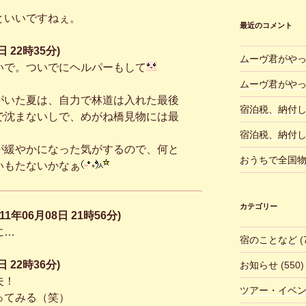
といいですねぇ。
最近のコメント
 22時35分)
ムーヴ君がや
いで。ついでにヘルパーもして
ムーヴ君がや
がいた夏は、自力で林道は入れた最後
宿泊税、納付
で沈まないしで、めがね橋見物には最
宿泊税、納付
が緩やかになった気がするので、何と
おうちで全国
いもたないかなぁ
カテゴリー
2011年06月08日 21時56分)
に…
宿のことなど
(
 22時36分)
お知らせ
(550)
夫！
ツアー・イベ
ってみる（笑）