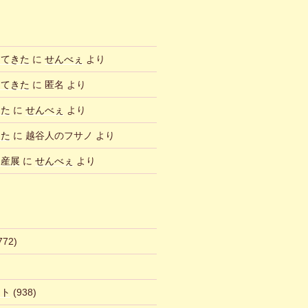
ってきた
に
せんべぇ
より
ってきた
に
匿名
より
した
に
せんべぇ
より
した
に
越谷人のフサノ
より
物産展
に
せんべぇ
より
772)
ント
(938)