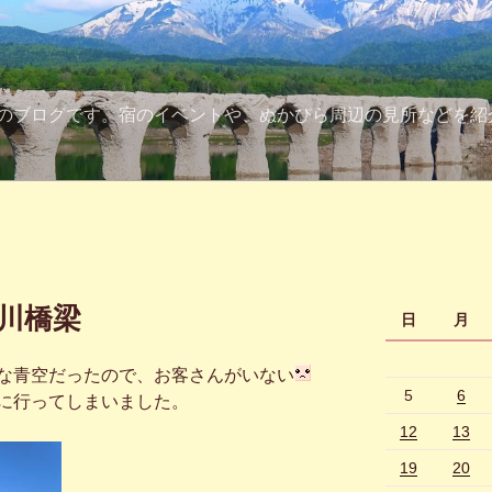
のブログです。宿のイベントや、ぬかびら周辺の見所などを紹
ツ川橋梁
日
月
な青空だったので、お客さんがいない
5
6
に行ってしまいました。
12
13
19
20