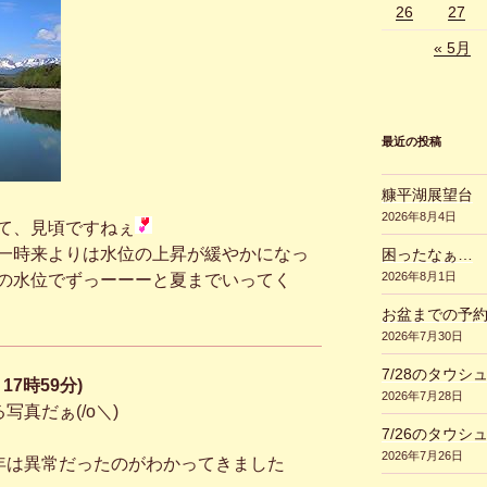
26
27
« 5月
最近の投稿
糠平湖展望台
2026年8月4日
て、見頃ですねぇ
一時来よりは水位の上昇が緩やかになっ
困ったなぁ…
2026年8月1日
の水位でずっーーーと夏までいってく
お盆までの予
2026年7月30日
7/28のタウシ
 17時59分)
2026年7月28日
真だぁ(/o＼)
7/26のタウシ
2026年7月26日
年は異常だったのがわかってきました