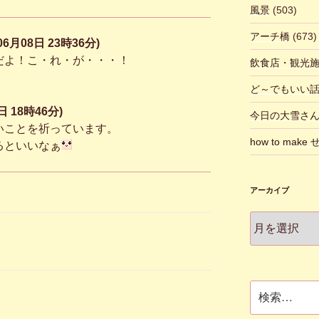
風景
(503)
アーチ橋
(673)
6月08日 23時36分)
だよ！こ・れ・が・・・！
飲食店・観光
ど～でもいい
 18時46分)
今日の大雪さ
いことを祈っています。
how to make
るといいなぁ
アーカイブ
ア
ー
カ
イ
ブ
検
索: