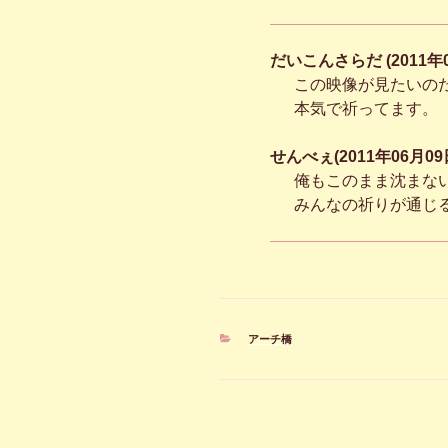
だいこんさらだ (2011年0
この映像が見たいの
本気で祈ってます。
せんべぇ(2011年06月09日
俺もこのまま沈まな
みんなの祈りが通じ
カ
アーチ橋
テ
ゴ
リ
ー