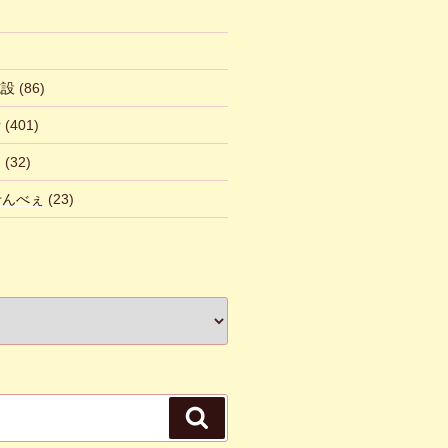
施設
(86)
話
(401)
ん
(32)
 せんべぇ
(23)
検
索