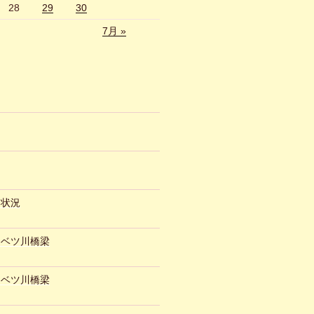
28
29
30
7月 »
約状況
ュベツ川橋梁
ュベツ川橋梁