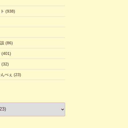
ント
(938)
施設
(86)
話
(401)
ん
(32)
 せんべぇ
(23)