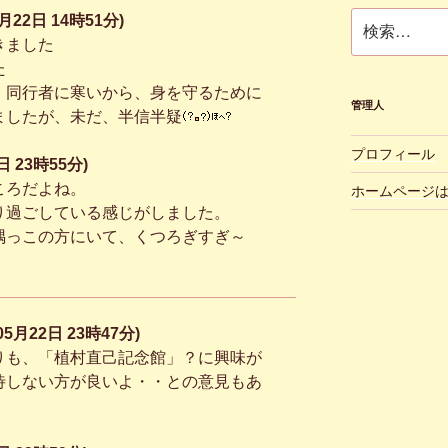
ブ
検
月22日 14時51分)
索:
きました
た
、同行者に寒いから、身を守るために
管理人
ましたが、未だ、半信半疑
プロフィール
 23時55分)
ころだよね。
ホームページ
り過ごしている感じがしました。
隅っこの方にいて、くつろぎすぎ～
5月22日 23時47分)
りも、「植村直己記念館」？に興味が
待しない方が良いよ・・との意見もあ