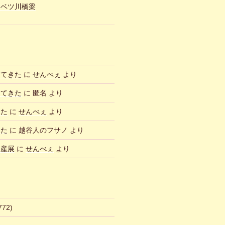
ュベツ川橋梁
ってきた
に
せんべぇ
より
ってきた
に
匿名
より
した
に
せんべぇ
より
した
に
越谷人のフサノ
より
物産展
に
せんべぇ
より
772)