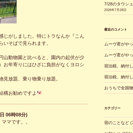
7/28のタウシ
2026年7月28日
最近のコメント
感じがしました。特にトラなんか『こん
らいそばで見られます。
ムーヴ君がや
ムーヴ君がや
円山動物園と比べると、園内の起伏が少
）お年寄りにはひざに負担がなくヨロシ
宿泊税、納付
宿泊税、納付
物見放題、乗り物乗り放題。
おうちで全国
結構お勧めですよ
カテゴリー
日 06時08分)
 ママです。。
宿のことなど
(