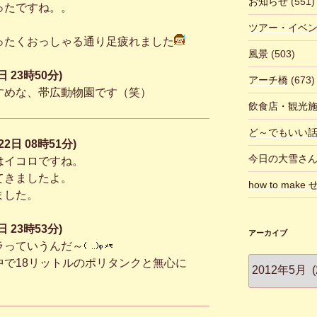
お知らせ
(551)
ったですね。。
ツアー・イベ
ったくおっしゃる通り足疲れました
風景
(503)
 23時50分)
アーチ橋
(673)
すめな、帯広動物園です（笑）
飲食店・観光
ど～でもいい
2日 08時51分)
今日の大雪さ
はイコロですね。
てきましたよ。
how to make
ました。
 23時53分)
アーカイブ
ラっていうんだ～
ア
中で18リットルのポリタンクと無心に
ー
カ
イ