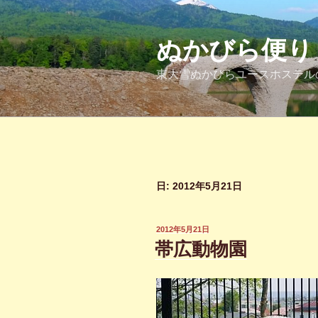
コ
ン
テ
ぬかびら便り
ン
東大雪ぬかびらユースホステル
ツ
へ
ス
キ
ッ
プ
日:
2012年5月21日
投
2012年5月21日
稿
帯広動物園
日: