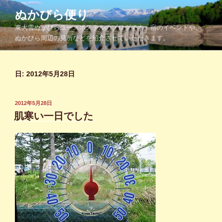
コ
ぬかびら便り
ン
東大雪ぬかびらユースホステルのブログです。宿のイベントや、
テ
ぬかびら周辺の見所などを紹介させていただきます。
ン
ツ
へ
日:
2012年5月28日
ス
キ
ッ
投
2012年5月28日
プ
稿
肌寒い一日でした
日: