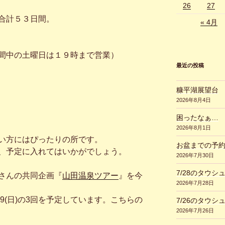
26
27
合計５３日間。
« 4月
間中の土曜日は１９時まで営業）
最近の投稿
糠平湖展望台
2026年8月4日
困ったなぁ…
2026年8月1日
い方にはぴったりの所です。
お盆までの予
、予定に入れてはいかがでしょう。
2026年7月30日
7/28のタウシ
さんの共同企画『
山田温泉ツアー
』を今
2026年7月28日
),9/29(日)の3回を予定しています。こちらの
7/26のタウシ
2026年7月26日