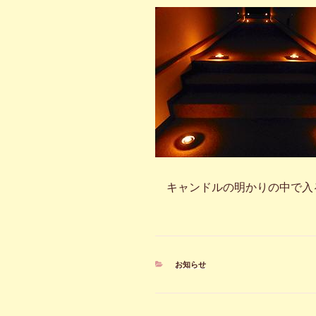
キャンドルの明かりの中で入
カ
お知らせ
テ
ゴ
リ
ー