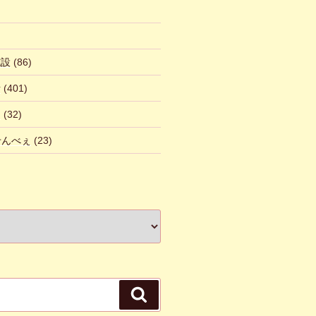
施設
(86)
話
(401)
ん
(32)
 せんべぇ
(23)
検
索