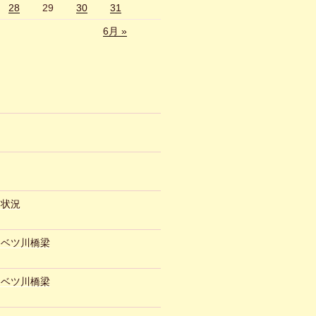
28
29
30
31
6月 »
約状況
ュベツ川橋梁
ュベツ川橋梁