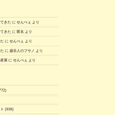
ってきた
に
せんべぇ
より
ってきた
に
匿名
より
した
に
せんべぇ
より
した
に
越谷人のフサノ
より
物産展
に
せんべぇ
より
772)
ント
(938)