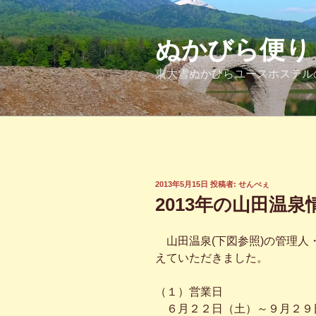
コ
ン
テ
ぬかびら便り
ン
東大雪ぬかびらユースホステル
ツ
へ
ス
キ
ッ
プ
投
2013年5月15日
投稿者:
せんべぇ
稿
2013年の山田温泉
日:
山田温泉(下図参照)の管理人
えていただきました。
（１）営業日
６月２２日（土）～９月２９