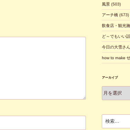
風景
(503)
アーチ橋
(673)
飲食店・観光
ど～でもいい
今日の大雪さ
how to make
アーカイブ
ア
ー
カ
イ
ブ
検
索: