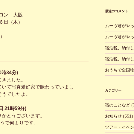
最近のコメント
ロン 大阪
６日（木）
ムーヴ君がや
）
ムーヴ君がや
宿泊税、納付
宿泊税、納付
おうちで全国
0時34分)
てきました。
ていて写真愛好家で賑わっていまし
カテゴリー
そうでしたよ。
宿のことなど
(
 21時59分)
りがとうございます。
お知らせ
(551)
そうで何よりです。
ツアー・イベ