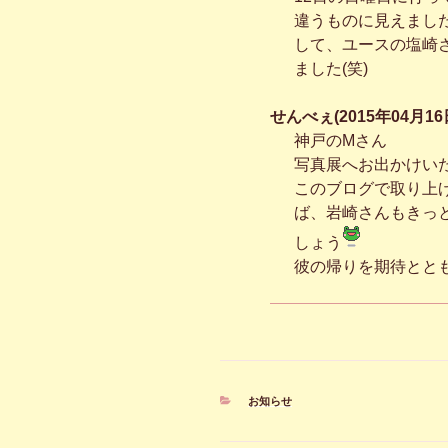
違うものに見えまし
して、ユースの塩崎
ました(笑)
せんべぇ(2015年04月16日
神戸のMさん
写真展へお出かけい
このブログで取り上
ば、岩崎さんもきっ
しょう
彼の帰りを期待とと
カ
お知らせ
テ
ゴ