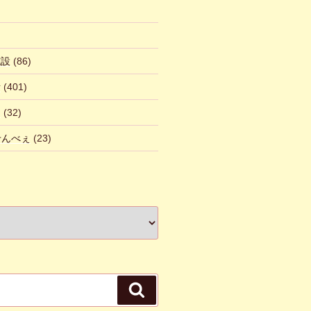
施設
(86)
話
(401)
ん
(32)
 せんべぇ
(23)
検
索