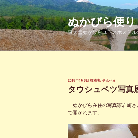
コ
ン
テ
ぬかびら便り
ン
東大雪ぬかびらユースホステル
ツ
へ
ス
キ
ッ
プ
投
2015年4月8日
投稿者:
せんべぇ
稿
タウシュベツ写真展
日:
ぬかびら在住の写真家岩崎さ
で開かれます。