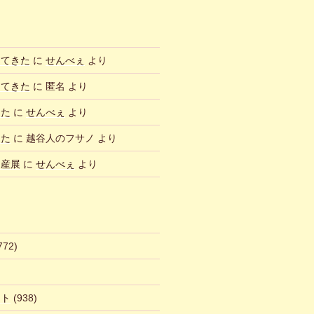
ってきた
に
せんべぇ
より
ってきた
に
匿名
より
した
に
せんべぇ
より
した
に
越谷人のフサノ
より
物産展
に
せんべぇ
より
772)
ント
(938)