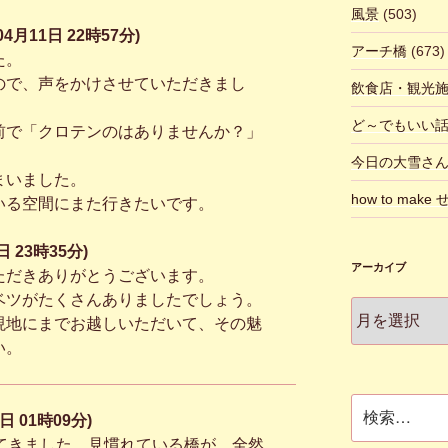
風景
(503)
4月11日 22時57分)
アーチ橋
(673)
た。
ので、声をかけさせていただきまし
飲食店・観光
ど～でもいい
前で「クロテンのはありませんか？」
今日の大雪さ
まいました。
how to make
いる空間にまた行きたいです。
 23時35分)
アーカイブ
ただきありがとうございます。
ベツがたくさんありましたでしょう。
ア
現地にまでお越しいただいて、その魅
ー
い。
カ
イ
ブ
検
日 01時09分)
索:
ってきました。見慣れている橋が、全然