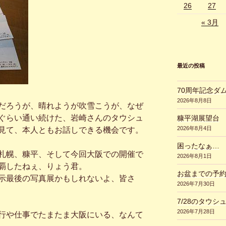
26
27
« 3月
最近の投稿
70周年記念ダ
2026年8月8日
だろうが、晴れようが吹雪こうが、なぜ
ぐらい通い続けた、岩崎さんのタウシュ
糠平湖展望台
2026年8月4日
見て、本人ともお話しできる機会です。
困ったなぁ…
札幌、糠平、そして今回大阪での開催で
2026年8月1日
覇したねぇ、りょう君。
お盆までの予
示最後の写真展かもしれないよ、皆さ
2026年7月30日
7/28のタウシ
2026年7月28日
行や仕事でたまたま大阪にいる、なんて