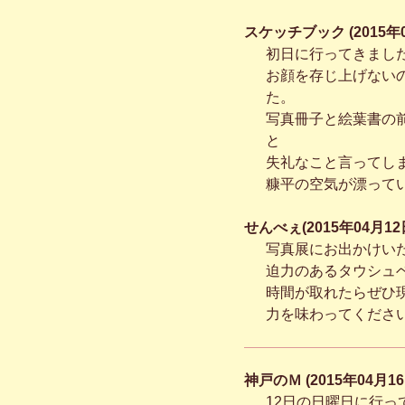
スケッチブック (2015年0
初日に行ってきまし
お顔を存じ上げない
た。
写真冊子と絵葉書の
と
失礼なこと言ってし
糠平の空気が漂って
せんべぇ(2015年04月12日
写真展にお出かけい
迫力のあるタウシュ
時間が取れたらぜひ
力を味わってくださ
神戸のＭ (2015年04月16
12日の日曜日に行