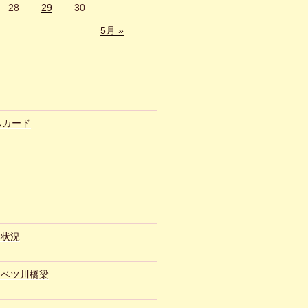
28
29
30
5月 »
ムカード
約状況
ュベツ川橋梁