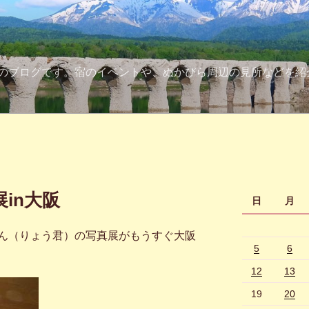
のブログです。宿のイベントや、ぬかびら周辺の見所などを紹
in大阪
日
月
ん（りょう君）の写真展がもうすぐ大阪
5
6
12
13
19
20