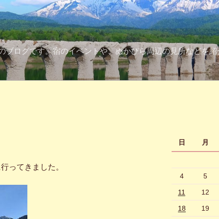
のブログです。宿のイベントや、ぬかびら周辺の見所などを紹
日
月
に行ってきました。
4
5
11
12
18
19