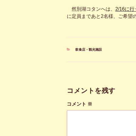
然別湖コタンへは、
2/16に
に定員まであと2名様、ご希望
カ
飲食店・観光施設
テ
ゴ
リ
ー
コメントを残す
コメント
※