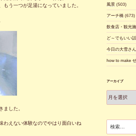
風景
(503)
、もう一つが足湯になっていました。
アーチ橋
(673)
、
飲食店・観光
ど～でもいい
今日の大雪さ
how to make
アーカイブ
ア
ー
カ
きました。
イ
ブ
検
味わえない体験なのでやはり面白いね
索: