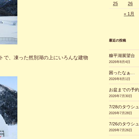
25
26
« 1月
最近の投稿
糠平湖展望台
トで、凍った然別湖の上にいろんな建物
2026年8月4日
困ったなぁ…
2026年8月1日
お盆までの予
2026年7月30日
7/28のタウシ
2026年7月28日
7/26のタウシ
2026年7月26日