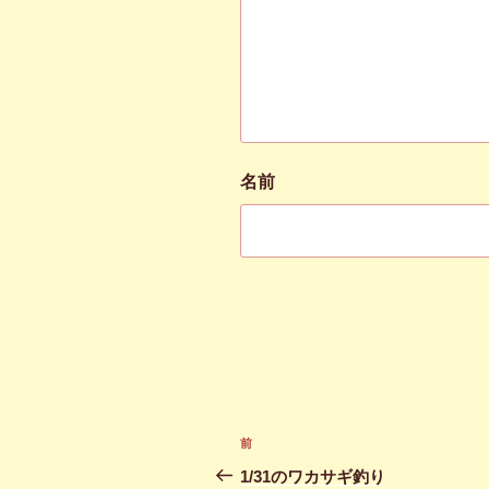
名前
投
前
前
稿
の
1/31のワカサギ釣り