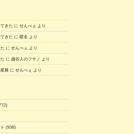
ってきた
に
せんべぇ
より
ってきた
に
匿名
より
した
に
せんべぇ
より
した
に
越谷人のフサノ
より
物産展
に
せんべぇ
より
772)
ント
(938)