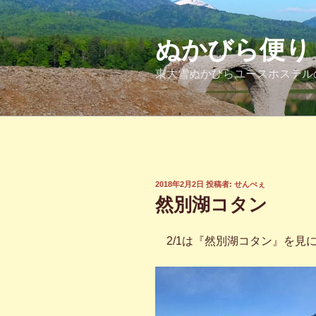
コ
ン
テ
ぬかびら便り
ン
東大雪ぬかびらユースホステル
ツ
へ
ス
キ
ッ
プ
投
2018年2月2日
投稿者:
せんべぇ
稿
然別湖コタン
日:
2/1は『然別湖コタン』を見