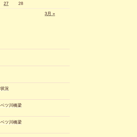
27
28
3月 »
約状況
ュベツ川橋梁
ュベツ川橋梁