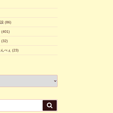
施設
(86)
話
(401)
ん
(32)
 せんべぇ
(23)
検
索