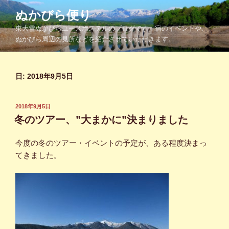
コ
ぬかびら便り
ン
東大雪ぬかびらユースホステルのブログです。宿のイベントや、
テ
ぬかびら周辺の見所などを紹介させていただきます。
ン
ツ
へ
日:
2018年9月5日
ス
キ
ッ
投
2018年9月5日
プ
稿
冬のツアー、”大まかに”決まりました
日:
今度の冬のツアー・イベントの予定が、ある程度決まっ
てきました。