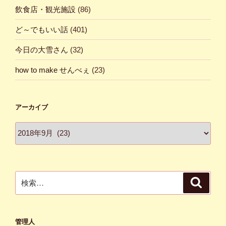
飲食店・観光施設
(86)
ど～でもいい話
(401)
今日の大雪さん
(32)
how to make せんべぇ
(23)
アーカイブ
ア
ー
カ
イ
ブ
検
検
索
索:
管理人