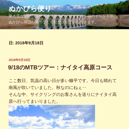
コ
ぬかびら便り
ン
東大雪ぬかびらユースホステルのブログです。宿のイベントや、
テ
ぬかびら周辺の見所などを紹介させていただきます。
ン
ツ
へ
日:
2018年9月18日
ス
キ
ッ
投
2018年9月18日
プ
稿
9/18のMTBツアー：ナイタイ高原コース
日:
ここ数日、気温の高い日が多い糠平です。今日も晴れて
南風が吹いていました。秋なのにねぇ‥
そんな中、サイクリングのお客さんを送りにナイタイ高
原へ行ってまいりました。