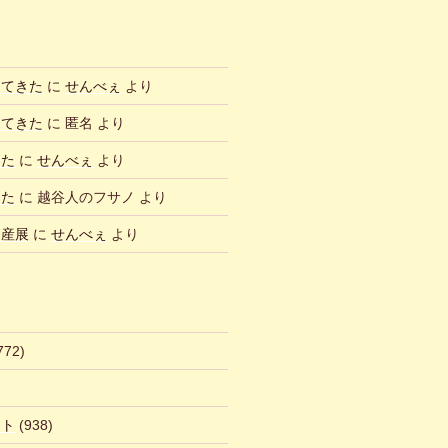
ってきた
に
せんべぇ
より
ってきた
に
匿名
より
した
に
せんべぇ
より
した
に
越谷人のフサノ
より
物産展
に
せんべぇ
より
772)
ント
(938)