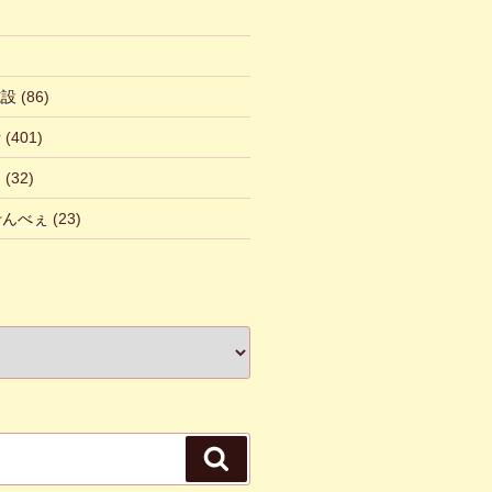
施設
(86)
話
(401)
ん
(32)
 せんべぇ
(23)
検
索