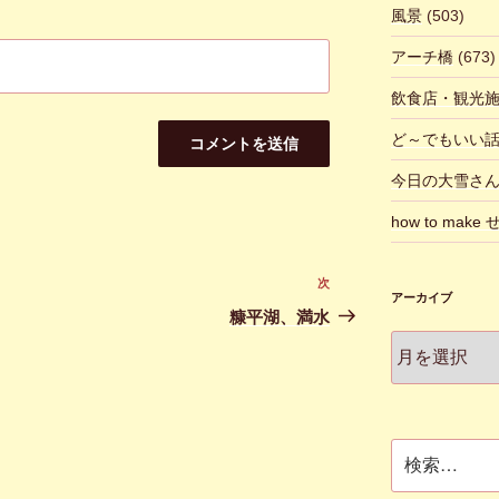
風景
(503)
アーチ橋
(673)
飲食店・観光
ど～でもいい
今日の大雪さ
how to make
次
次
アーカイブ
の
糠平湖、満水
投
ア
稿
ー
カ
イ
ブ
検
索: