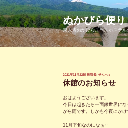
コ
ン
テ
ぬかびら便り
ン
東大雪ぬかびらユースホステル
ツ
へ
ス
キ
ッ
プ
投
2021年11月22日
投稿者:
せんべぇ
稿
休館のお知らせ
日:
おはようございます。
今日は起きたら一面銀世界にな
がら雨です。しかも今夜にかけ
11月下旬なのになぁ‥