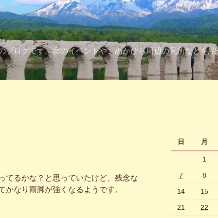
のブログです。宿のイベントや、ぬかびら周辺の見所などを紹
日
月
1
7
8
ってるかな？と思っていたけど、残念な
てかなり雨脚が強くなるようです。
14
15
21
22