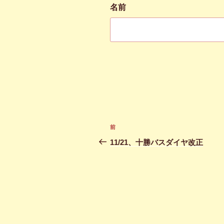
名前
投
前
前
稿
の
11/21、十勝バスダイヤ改正
投
ナ
稿
ビ
ゲ
ー