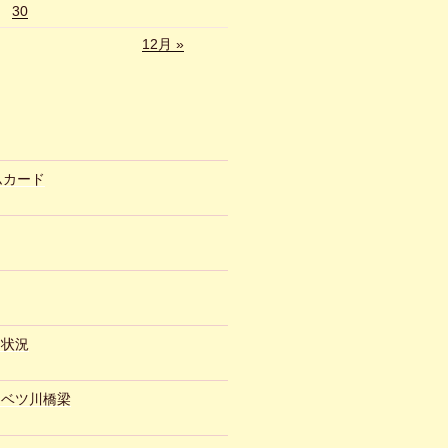
30
12月 »
ムカード
約状況
ュベツ川橋梁