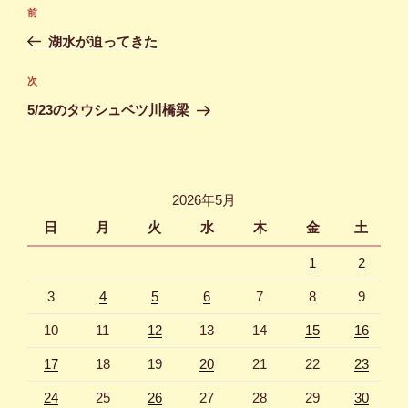
投
前
前
稿
の
湖水が迫ってきた
ナ
投
ビ
稿
次
次
ゲ
の
5/23のタウシュベツ川橋梁
投
ー
稿
シ
ョ
2026年5月
ン
日
月
火
水
木
金
土
1
2
3
4
5
6
7
8
9
10
11
12
13
14
15
16
17
18
19
20
21
22
23
24
25
26
27
28
29
30