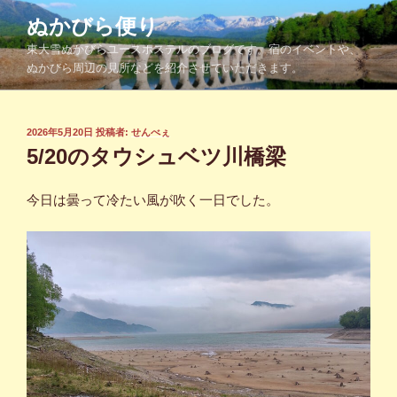
コ
ぬかびら便り
ン
東大雪ぬかびらユースホステルのブログです。宿のイベントや、
テ
ぬかびら周辺の見所などを紹介させていただきます。
ン
ツ
へ
投
2026年5月20日
投稿者:
せんべぇ
ス
稿
5/20のタウシュベツ川橋梁
キ
日:
ッ
今日は曇って冷たい風が吹く一日でした。
プ