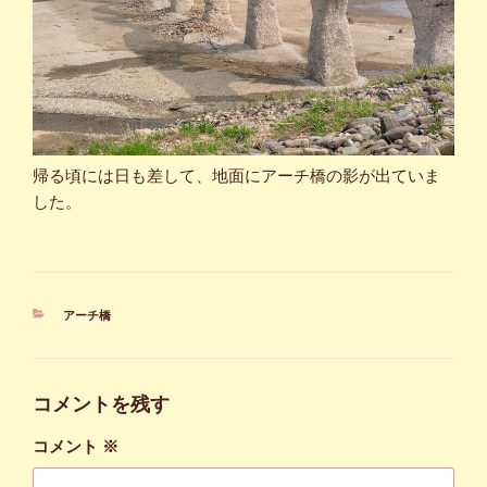
帰る頃には日も差して、地面にアーチ橋の影が出ていま
した。
カ
アーチ橋
テ
ゴ
リ
ー
コメントを残す
コメント
※