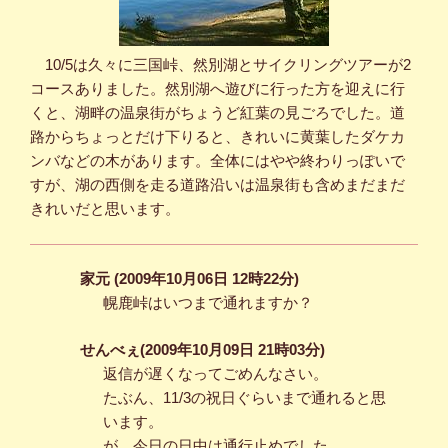
10/5は久々に三国峠、然別湖とサイクリングツアーが2
コースありました。然別湖へ遊びに行った方を迎えに行
くと、湖畔の温泉街がちょうど紅葉の見ごろでした。道
路からちょっとだけ下りると、きれいに黄葉したダケカ
ンバなどの木があります。全体にはやや終わりっぽいで
すが、湖の西側を走る道路沿いは温泉街も含めまだまだ
きれいだと思います。
家元 (2009年10月06日 12時22分)
幌鹿峠はいつまで通れますか？
せんべぇ(2009年10月09日 21時03分)
返信が遅くなってごめんなさい。
たぶん、11/3の祝日ぐらいまで通れると思
います。
が、今日の日中は通行止めでした。