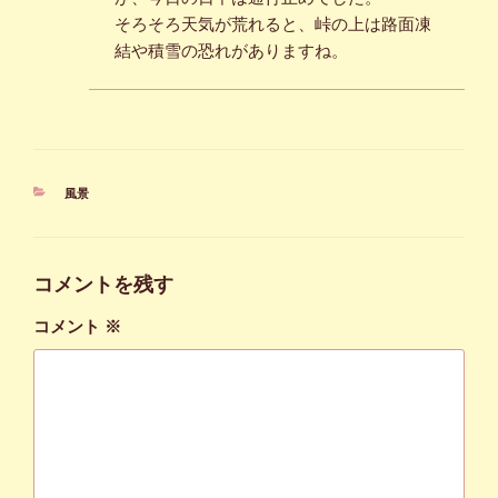
そろそろ天気が荒れると、峠の上は路面凍
結や積雪の恐れがありますね。
カ
風景
テ
ゴ
リ
ー
コメントを残す
コメント
※