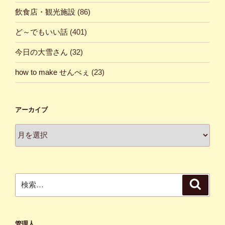
飲食店・観光施設
(86)
ど～でもいい話
(401)
今日の大雪さん
(32)
how to make せんべぇ
(23)
アーカイブ
ア
ー
カ
イ
ブ
検
検
索
索:
管理人