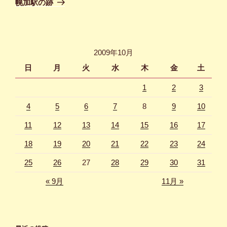
幌加駅の跡
投
ー
稿
シ
ョ
2009年10月
ン
日
月
火
水
木
金
土
1
2
3
4
5
6
7
8
9
10
11
12
13
14
15
16
17
18
19
20
21
22
23
24
25
26
27
28
29
30
31
« 9月
11月 »