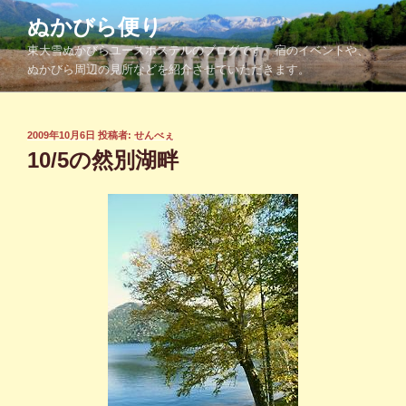
コ
ぬかびら便り
ン
東大雪ぬかびらユースホステルのブログです。宿のイベントや、
テ
ぬかびら周辺の見所などを紹介させていただきます。
ン
ツ
へ
投
2009年10月6日
投稿者:
せんべぇ
ス
稿
10/5の然別湖畔
キ
日:
ッ
プ