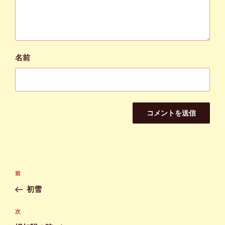
名前
投
前
前
稿
の
初雪
ナ
投
ビ
稿
次
次
ゲ
の