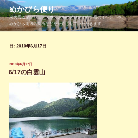
コ
ぬかびら便り
ン
東大雪ぬかびらユースホステルのブログです。宿のイベントや、
テ
ぬかびら周辺の見所などを紹介させていただきます。
ン
ツ
へ
日:
2010年6月17日
ス
キ
ッ
投
2010年6月17日
プ
稿
6/17の白雲山
日: