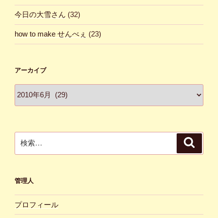
今日の大雪さん
(32)
how to make せんべぇ
(23)
アーカイブ
ア
ー
カ
イ
ブ
検
検
索
索:
管理人
プロフィール