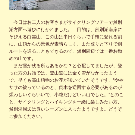
今日はお二人のお客さまがサイクリングツアーで然別
湖方面へ遊びに行かれました。 目的は、然別湖南岸に
そびえる白雲山。この山は半日ぐらいで手軽に登れる割
に、山頂からの景色が素晴らしく、また登りと下りで別
ルートを通ることもできるので、然別周辺では一番お勧
めの山です。
まだ雪が残る所もあるかな？と心配してましたが、登
った方のお話では、登山道には全く雪がなかったよう
で、早くも高山植物のお花が咲いていたそうです。“やや
ササの被っているのと、倒木を迂回する必要があるのが
煩わしいぐらいいで、小粒だけどいい山でした。”とのこ
と。サイクリングとハイキングを一緒に楽しみたい方、
然別湖周辺は良いシーズンに入ったようですよ。どうぞ
ご参加ください。