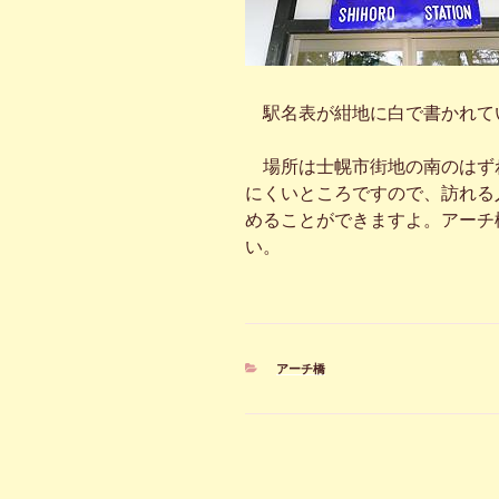
駅名表が紺地に白で書かれて
場所は士幌市街地の南のはず
にくいところですので、訪れる
めることができますよ。アーチ
い。
カ
アーチ橋
テ
ゴ
リ
ー