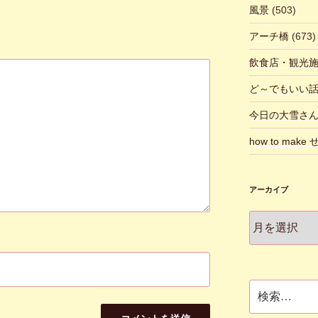
風景
(503)
アーチ橋
(673)
飲食店・観光
ど～でもいい
今日の大雪さ
how to make
アーカイブ
ア
ー
カ
イ
ブ
検
索: