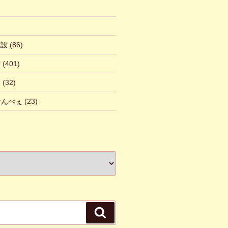
施設
(86)
話
(401)
ん
(32)
 せんべぇ
(23)
検
索