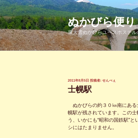
コ
ン
テ
ぬかびら便り
ン
東大雪ぬかびらユースホステル
ツ
へ
ス
キ
ッ
プ
投
2011年8月5日
投稿者:
せんべぇ
稿
士幌駅
日:
ぬかびらの約３０㎞南にある
幌駅が残されています。この士
う、いかにも“昭和の国鉄駅”
シにはたまりません。