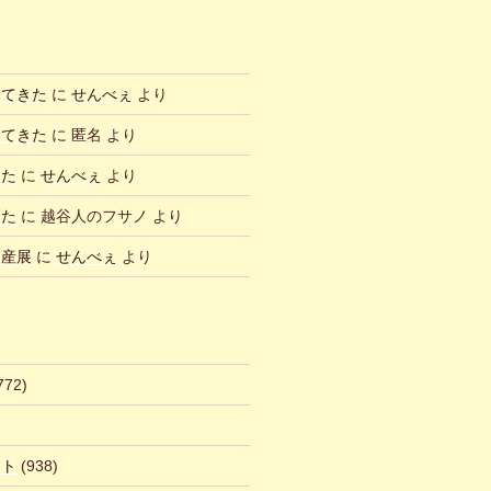
ってきた
に
せんべぇ
より
ってきた
に
匿名
より
した
に
せんべぇ
より
した
に
越谷人のフサノ
より
物産展
に
せんべぇ
より
772)
ント
(938)