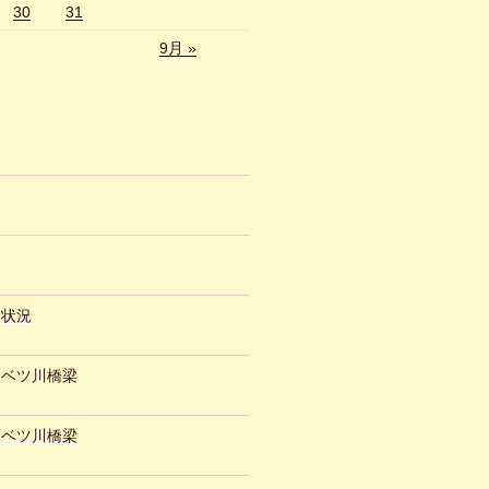
30
31
9月 »
約状況
ュベツ川橋梁
ュベツ川橋梁