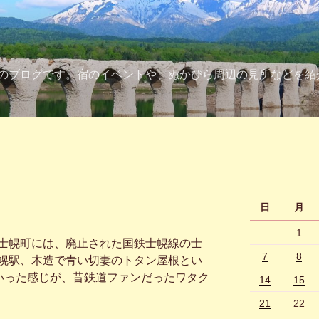
のブログです。宿のイベントや、ぬかびら周辺の見所などを紹
日
月
1
士幌町には、廃止された国鉄士幌線の士
7
8
幌駅、木造で青い切妻のトタン屋根とい
といった感じが、昔鉄道ファンだったワタク
14
15
21
22