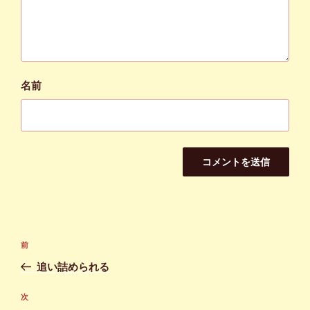
名前
投
前
前
稿
の
追い詰められる
ナ
投
ビ
稿
次
次