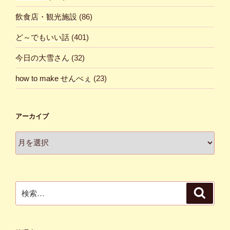
飲食店・観光施設
(86)
ど～でもいい話
(401)
今日の大雪さん
(32)
how to make せんべぇ
(23)
アーカイブ
ア
ー
カ
イ
ブ
検
検
索
索: