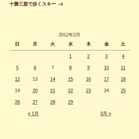
ゲ
の
十勝三股で歩くスキー
投
ー
稿
シ
ョ
2012年2月
ン
日
月
火
水
木
金
土
1
2
3
4
5
6
7
8
9
10
11
12
13
14
15
16
17
18
19
20
21
22
23
24
25
26
27
28
29
« 1月
3月 »