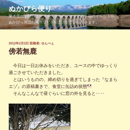
コ
ぬかびら便り
ン
東大雪ぬかびらユースホステルのブログです。宿のイベントや、
テ
ぬかびら周辺の見所などを紹介させていただきます。
ン
ツ
へ
投
2012年2月2日
投稿者:
せんべぇ
ス
稿
傍若無鹿
キ
日:
ッ
今日は一日お休みをいただき、ユースの中でゆっくり
プ
過ごさせていただきました。
とはいうものの、締め切りを過ぎてしまった『なまら
エゾ』の原稿書きで、食堂に缶詰め状態
そんなこんなで昼ぐらいに窓の外を見ると‥‥