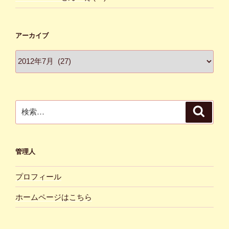
アーカイブ
ア
ー
カ
イ
ブ
検
検
索
索:
管理人
プロフィール
ホームページはこちら