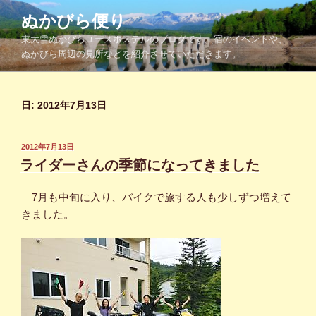
コ
ぬかびら便り
ン
東大雪ぬかびらユースホステルのブログです。宿のイベントや、
テ
ぬかびら周辺の見所などを紹介させていただきます。
ン
ツ
へ
日:
2012年7月13日
ス
キ
ッ
投
2012年7月13日
プ
稿
ライダーさんの季節になってきました
日:
7月も中旬に入り、バイクで旅する人も少しずつ増えて
きました。