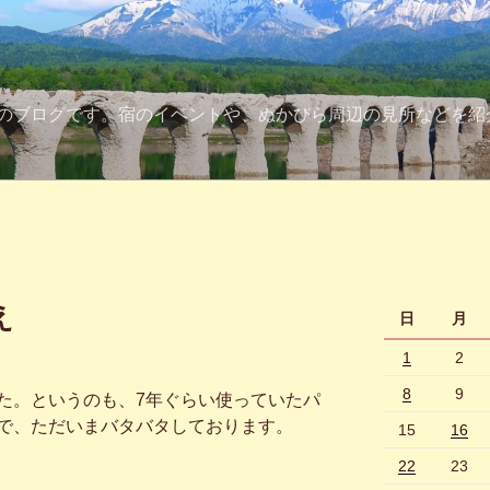
のブログです。宿のイベントや、ぬかびら周辺の見所などを紹
え
日
月
1
2
8
9
。というのも、7年ぐらい使っていたパ
で、ただいまバタバタしております。
15
16
22
23