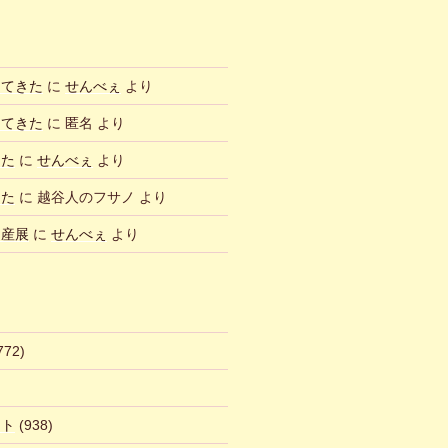
ってきた
に
せんべぇ
より
ってきた
に
匿名
より
した
に
せんべぇ
より
した
に
越谷人のフサノ
より
物産展
に
せんべぇ
より
772)
ント
(938)