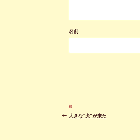
名前
投
前
前
稿
の
大きな“犬”が来た
投
ナ
稿
ビ