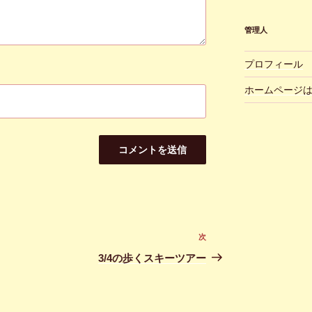
管理人
プロフィール
ホームページ
次
次
の
3/4の歩くスキーツアー
投
稿