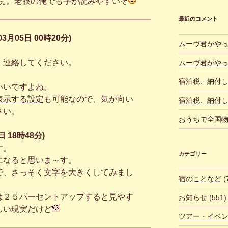
ぇ。老眼の俺でも字が読みやすいぞ
最近のコメント
3月05日 00時20分)
ムーヴ君がや
。
、連絡してください。
ムーヴ君がや
宿泊税、納付
いいですよね。
表示する設定
も可能なので、気が向い
宿泊税、納付
さい。
おうちで全国
 18時48分)
す。
カテゴリー
になると思いま～す。
で、さっそく文字を大きくしてみまし
宿のことなど
(
は２５パーセントアップすると見やす
お知らせ
(551)
しい現実だけど
ツアー・イベ