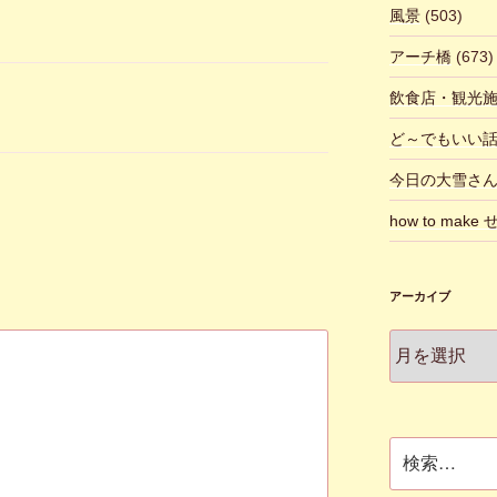
風景
(503)
アーチ橋
(673)
飲食店・観光
ど～でもいい
今日の大雪さ
how to make
アーカイブ
ア
ー
カ
イ
ブ
検
索: