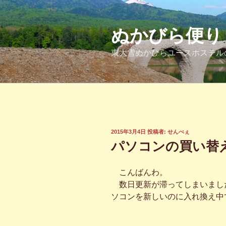
コ
ン
テ
ぬかびら便り
ン
東大雪ぬかびらユースホステル
ツ
へ
ス
キ
ッ
プ
投
2015年3月4日
投稿者:
せんべぇ
稿
パソコンの買い替
日:
こんばんわ。
数日更新が滞ってしまいました
ソコンを新しいのに入れ換え中