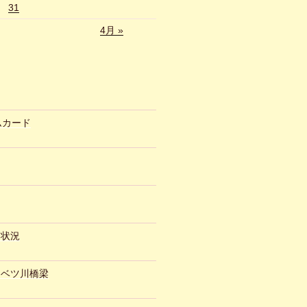
31
4月 »
ムカード
約状況
ュベツ川橋梁