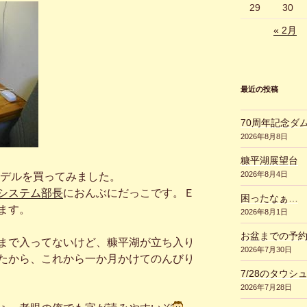
29
30
« 2月
最近の投稿
70周年記念ダ
2026年8月8日
糠平湖展望台
2026年8月4日
デルを買ってみました。
システム部長
におんぶにだっこです。Ｅ
困ったなぁ…
ます。
2026年8月1日
お盆までの予
まで入ってないけど、糠平湖が立ち入り
2026年7月30日
たから、これから一か月かけてのんびり
7/28のタウシ
2026年7月28日