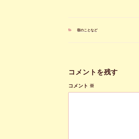
カ
宿のことなど
テ
ゴ
リ
ー
コメントを残す
コメント
※