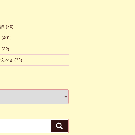
施設
(86)
話
(401)
ん
(32)
 せんべぇ
(23)
検
索