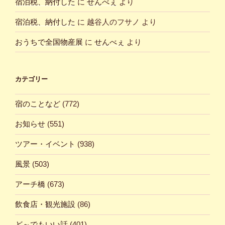
宿泊税、納付した
に
せんべぇ
より
宿泊税、納付した
に
越谷人のフサノ
より
おうちで全国物産展
に
せんべぇ
より
カテゴリー
宿のことなど
(772)
お知らせ
(551)
ツアー・イベント
(938)
風景
(503)
アーチ橋
(673)
飲食店・観光施設
(86)
ど～でもいい話
(401)