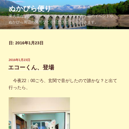
コ
ぬかびら便り
ン
東大雪ぬかびらユースホステルのブログです。宿のイベントや、
テ
ぬかびら周辺の見所などを紹介させていただきます。
ン
ツ
へ
日:
2016年1月23日
ス
キ
ッ
投
2016年1月23日
プ
稿
エコーくん、登場
日:
今夜22：00ごろ、玄関で音がしたので誰かな？と出て
行ったら、