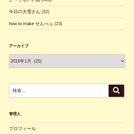
今日の大雪さん
(32)
how to make せんべぇ
(23)
アーカイブ
ア
ー
カ
イ
ブ
検
検
索
索:
管理人
プロフィール