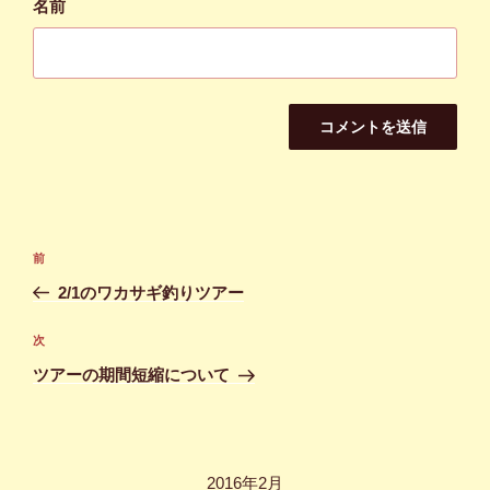
名前
投
前
前
稿
の
2/1のワカサギ釣りツアー
ナ
投
ビ
稿
次
次
ゲ
の
ツアーの期間短縮について
投
ー
稿
シ
ョ
2016年2月