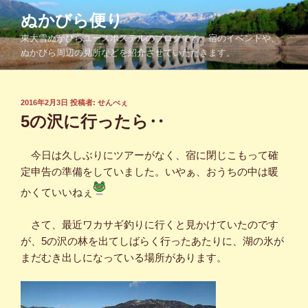
コ
ぬかびら便り
ン
東大雪ぬかびらユースホステルのブログです。宿のイベントや、
テ
ぬかびら周辺の見所などを紹介させていただきます。
ン
ツ
へ
投
2016年2月3日
投稿者:
せんべぇ
ス
稿
5の沢に行ったら‥
キ
日:
ッ
今日は久しぶりにツアーがなく、宿に閉じこもって確
プ
定申告の準備をしていました。いやぁ、おうちの中は暖
かくていいねぇ
さて、最近ワカサギ釣りに行くと見かけていたのです
が、5の沢の林を出てしばらく行ったあたりに、湖の氷が
まだむき出しになっている場所があります。