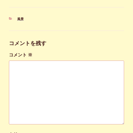
カ
風景
テ
ゴ
リ
ー
コメントを残す
コメント
※