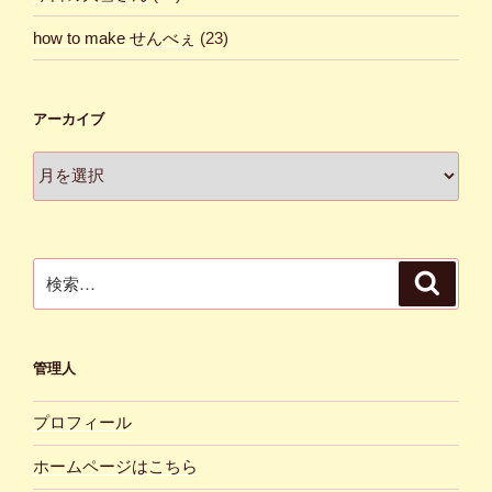
how to make せんべぇ
(23)
アーカイブ
ア
ー
カ
イ
ブ
検
検
索
索:
管理人
プロフィール
ホームページはこちら