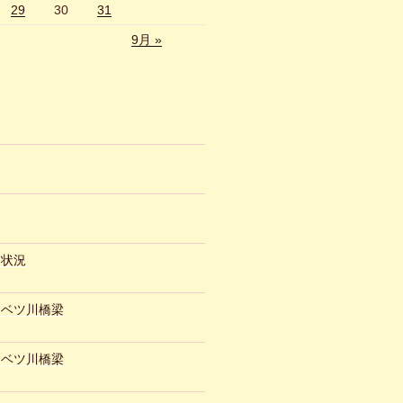
29
30
31
9月 »
約状況
ュベツ川橋梁
ュベツ川橋梁