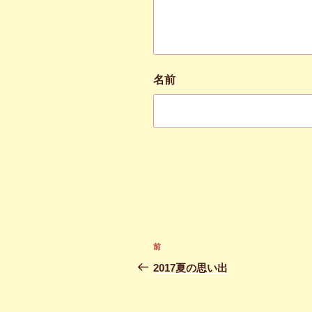
名前
投
前
前
稿
の
2017夏の思い出
投
ナ
稿