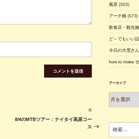
風景
(503)
アーチ橋
(673)
飲食店・観光
ど～でもいい
今日の大雪さ
how to make
アーカイブ
ア
ー
カ
次
次
イ
の
8/4のMTBツアー：ナイタイ高原コー
ブ
投
検
ス
索:
稿