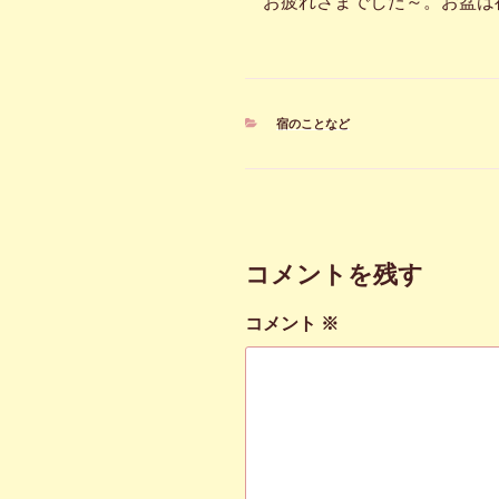
お疲れさまでした～。お盆は
カ
宿のことなど
テ
ゴ
リ
ー
コメントを残す
コメント
※