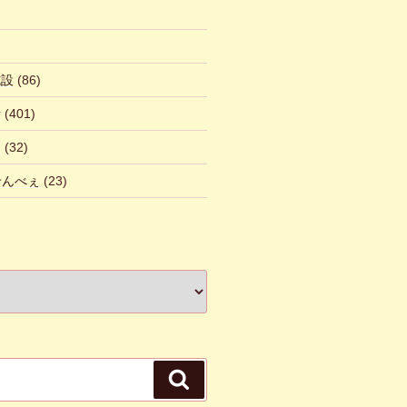
施設
(86)
話
(401)
ん
(32)
 せんべぇ
(23)
検
索