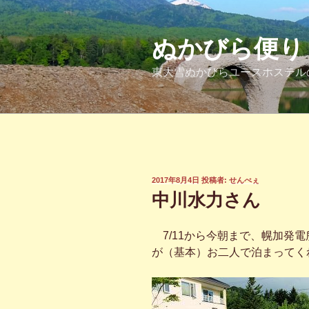
コ
ン
テ
ぬかびら便り
ン
東大雪ぬかびらユースホステル
ツ
へ
ス
キ
ッ
プ
投
2017年8月4日
投稿者:
せんべぇ
稿
中川水力さん
日:
7/11から今朝まで、幌加発
が（基本）お二人で泊まってく