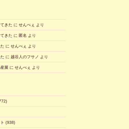
ってきた
に
せんべぇ
より
ってきた
に
匿名
より
した
に
せんべぇ
より
した
に
越谷人のフサノ
より
物産展
に
せんべぇ
より
772)
ント
(938)