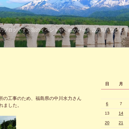
のブログです。宿のイベントや、ぬかびら周辺の見所などを紹
日
月
電所の工事のため、福島県の中川水力さん
6
7
れました。
13
14
20
21