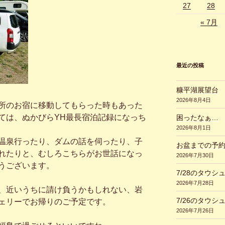
27
28
« 7月
最近の投稿
糠平湖展望台
2026年8月4日
所のお宿に移動してもらった時もあった
ては、ぬかびらYH最長宿泊記録になっち
困ったなぁ…
2026年8月1日
温泉行ったり、ダムの話を伺ったり、子
お盆までの予
れたりと、むしろこちらがお世話になっ
2026年7月30日
うございます。
7/28のタウシ
2026年7月28日
、近いうちに請け負うかもしれない、岩
7/26のタウシ
ェリーでお帰りのご予定です。
2026年7月26日