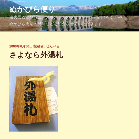
コ
ぬかびら便り
ン
東大雪ぬかびらユースホステルのブログです。宿のイベントや、
テ
ぬかびら周辺の見所などを紹介させていただきます。
ン
ツ
へ
投
2009年6月30日
投稿者:
せんべぇ
ス
稿
さよなら外湯札
キ
日:
ッ
プ