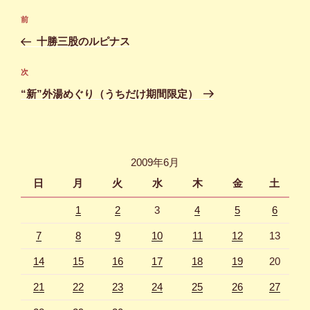
投
前
前
稿
の
十勝三股のルピナス
ナ
投
ビ
稿
次
次
ゲ
の
“新”外湯めぐり（うちだけ期間限定）
投
ー
稿
シ
ョ
2009年6月
ン
日
月
火
水
木
金
土
1
2
3
4
5
6
7
8
9
10
11
12
13
14
15
16
17
18
19
20
21
22
23
24
25
26
27