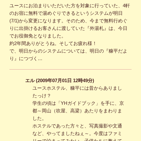
ユースにお泊まりいただいた方を対象に行っていた、4軒
のお宿に無料で湯めぐりできるというシステムが明日
(7/1)から変更になります。そのため、今まで無料行めぐ
りに出掛けるお客さんに渡していた『外湯札』は、今日
でお役御免となりました。
約2年間ありがとうね。そしてお疲れ様！
で、明日からのシステムについては、明日の『糠平だよ
り』につづく…
エル (2009年07月01日 12時49分)
ユースホステル、糠平には昔からありまし
たっけ？
学生の頃は「YHガイドブック」を手に、京
都～岡山（吹屋、高梁）あたりをまわりま
した。
ホステルであった方々と、写真撮影や文通
など、やってましたねぇ～。今度はファミ
リーで泊まってみたい。子供たちに教えて