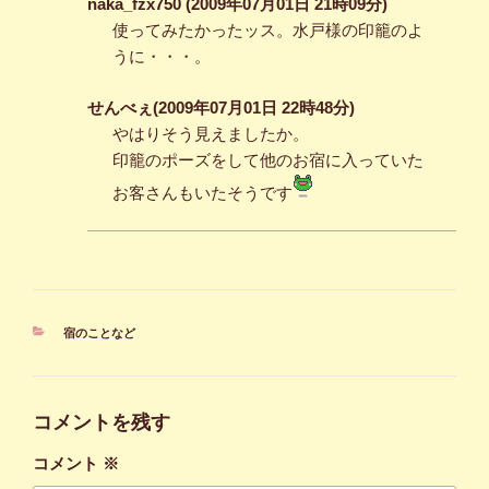
naka_fzx750 (2009年07月01日 21時09分)
使ってみたかったッス。水戸様の印籠のよ
うに・・・。
せんべぇ(2009年07月01日 22時48分)
やはりそう見えましたか。
印籠のポーズをして他のお宿に入っていた
お客さんもいたそうです
カ
宿のことなど
テ
ゴ
リ
ー
コメントを残す
コメント
※