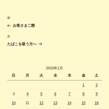
投
前
前
稿
の
お客さま二態
ナ
投
ビ
稿
次
次
ゲ
の
たばこを吸う方へ
投
ー
稿
シ
ョ
2010年1月
ン
日
月
火
水
木
金
土
1
2
3
4
5
6
7
8
9
10
11
12
13
14
15
16