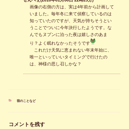
画像の右側の方は、実は4年前から計画して
いました。毎年冬に来て偵察しているのは
知っていたのですが、天気が持ちそうとい
うことでついに今年決行したようです。な
んでもヌプンに泊った夜は嬉しさのあま
り？よく眠れなかったそうです
これだけ天気に恵まれない年末年始に、
唯一といっていいタイミングで行けたの
は、神様の思し召しかな？
カ
宿のことなど
テ
ゴ
リ
ー
コメントを残す