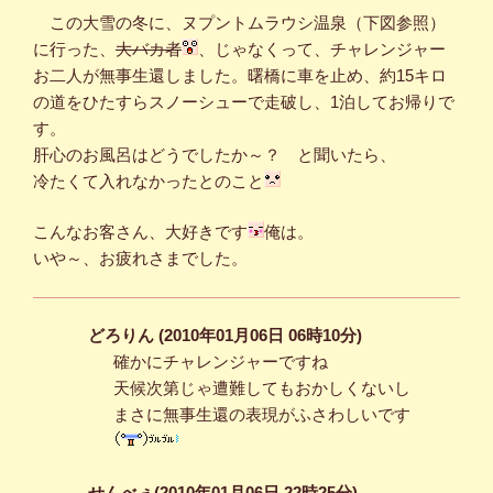
この大雪の冬に、ヌプントムラウシ温泉（下図参照）
に行った、
大バカ者
、じゃなくって、チャレンジャー
お二人が無事生還しました。曙橋に車を止め、約15キロ
の道をひたすらスノーシューで走破し、1泊してお帰りで
す。
肝心のお風呂はどうでしたか～？ と聞いたら、
冷たくて入れなかったとのこと
こんなお客さん、大好きです
俺は。
いや～、お疲れさまでした。
どろりん (2010年01月06日 06時10分)
確かにチャレンジャーですね
天候次第じゃ遭難してもおかしくないし
まさに無事生還の表現がふさわしいです
せんべぇ(2010年01月06日 22時25分)