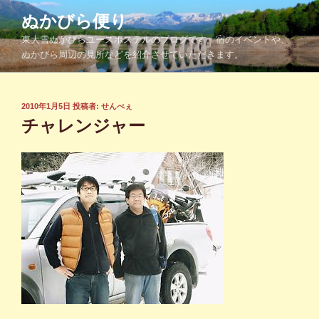
コ
ぬかびら便り
ン
東大雪ぬかびらユースホステルのブログです。宿のイベントや、
テ
ぬかびら周辺の見所などを紹介させていただきます。
ン
ツ
へ
投
2010年1月5日
投稿者:
せんべぇ
ス
稿
チャレンジャー
キ
日:
ッ
プ