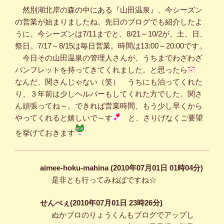
然別湖北岸の森の中にある『山田温泉』、今シーズン
の営業が始まりましたね。先日のブログでも紹介したよ
うに、今シーズンは7/11までと、8/21～10/2が、土、日、
祭日。7/17～8/15は毎日営業。時間は13:00～20:00です。
今日その山田温泉の管理人さんが、うちまでわざわざ
パンフレットを持ってきてくれました。と思ったら
なんだ、関さんじゃない（笑） うちにも泊ってくれた
り、３年前は少しヘルパーもしてくれた方でした。関さ
ん頑張ってね～。できれば営業時間、もう少し早くから
やってくれると嬉しいで～す
と、さりげなくご要望
を挙げておきます
aimee-hoku-mahina (2010年07月01日 01時04分)
是非とも行ってみねばですね☆
せんべぇ(2010年07月01日 23時26分)
ぬかブロのりょうくんもブログでアップし