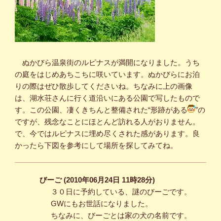
ぬかびら温泉街のルピナスが満開になりました。うち
の庭をはじめあちこちに咲いています。ぬかびらにお泊
りの際はぜひ散歩してくださいね。ちなみに上の画像
は、湖水荘さんに行く道沿いにある公園で写したもので
す。この公園、凄くきちんと整備された“形跡がある
”の
ですが、残念なことにほとんど訪れる人がおりません。
で、今ではルピナスに埋め尽くされた感があります。良
かったら下図を参考にして場所を探してみてね。
びーご (2010年06月24日 11時28分)
３０日に予約している、謎のびーごです。
GWにもお世話になりました。
ちなみに、びーごとは家の犬の名前です。