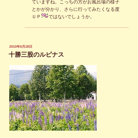
ていますね。こっちの方がお風呂場の様子
とかが分かり、さらに行ってみたくなる度
ＵＰ
ではないでしょうか。
投
2010年6月28日
稿
十勝三股のルピナス
日: