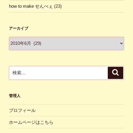
how to make せんべぇ
(23)
アーカイブ
ア
ー
カ
イ
ブ
検
検
索
索:
管理人
プロフィール
ホームページはこちら