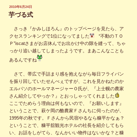
投
2010年6月24日
稿
芋づる式
日:
さっき『かみしほろん』のトップページを見たら、ア
クセスランキングで1位になってました
“不動のＴＯ
Ｐ”iscatさまがお店休んでお出かけ中の隙を縫って、ちゃ
っかり追い越してしまったようです。まあこんなことも
あるんですね
さて、帯広で手詰まり感を抱えながら毎日フライパン
を振り回していたせんべぇですが、これを見かねたのか
エルパソのホールマネージャーＯ氏が、『上士幌の農家
さん紹介してやっか？』とおっしゃってくれました
ここでためらう理由は何もないので、『お願いします』
ということで、萩ケ岡の酪農家Ｆさんちに伺ったのが、
1995年の秋です。Ｆさんから民宿やるなら糠平かなぁ？
ということで、糠平舘観光ホテルの社長を紹介してもら
い、お話をしがてら、なんかいい物件はないかな？と糠