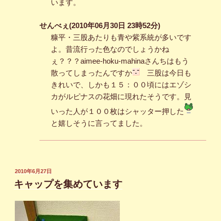
います。
せんべぇ(2010年06月30日 23時52分)
糠平・三股あたりも青や紫系統が多いです
よ。昔流行った色なのでしょうかね
ぇ？？？aimee-hoku-mahinaさんちはもう
散ってしまったんですか
三股は今日も
きれいで、しかも１５：００頃にはエゾシ
カがルピナスの花畑に現れたそうです。見
いった人が１００枚はシャッター押した
と嬉しそうに言ってました。
投
2010年6月27日
稿
キャップを集めています
日: