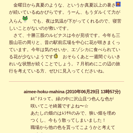
金曜日から真夏のような、というか真夏以上の暑さ
が続いているぬかびらです。うーん、もうダルくて力が
入らん
でも、夜は気温が下がってくれるので、寝苦
しいことがないのが救いです。
さて、十勝三股のルピナスは今が見頃です。今年も三
股山荘の周りと、昔の駅前広場を中心に花が咲きまくっ
ています。今年は気のせいか、エゾシカに食べられてい
る花が少ないようです
おそらくあと一週間ぐらいき
れいな状態が続くことでしょう。７月初めにこの辺の旅
行を考えている方、ぜひに見入ってくださいね。
aimee-hoku-mahina (2010年06月29日 13時57分)
ﾙﾋﾟﾅｽって、緑の中に沢山且つ色んな色が
咲いてこそ綺麗ですよね〜☆
あたしの畑のはﾑﾗｻｷのみで、狭い畑を埋め
つくし、今もう散ってしまいました！
職場から他の色を貰ってこようかと考えて