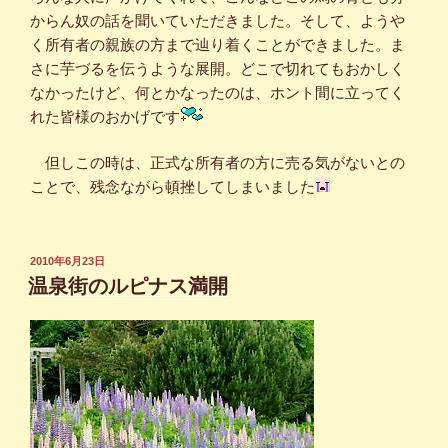
からん奴の話を聞いていただきました。そして、ようや
く所有者の親族の方まで辿り着くことができました。ま
さに芋づるを伝うような展開。どこで切れてもおかしく
なかったけど、何とかなったのは、ホント間に立ってく
れた皆様のおかげです
但しこの時は、正式な所有者の方に売る気がないとの
ことで、残念ながら頓挫してしまいました
投
2010年6月23日
稿
温泉街のルピナス満開
日: