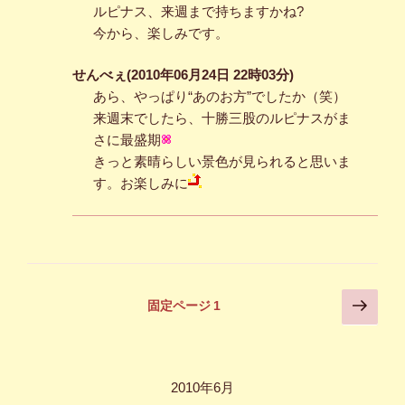
ルピナス、来週まで持ちますかね?
今から、楽しみです。
せんべぇ(2010年06月24日 22時03分)
あら、やっぱり“あのお方”でしたか（笑）
来週末でしたら、十勝三股のルピナスがま
さに最盛期
きっと素晴らしい景色が見られると思いま
す。お楽しみに
投
次
固定ページ
1
の
稿
ペ
の
ー
ペ
ジ
2010年6月
ー