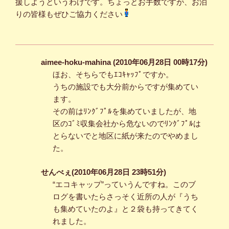
援しようというわけです。ちょっとお手数ですが、お泊
りの皆様もぜひご協力ください
aimee-hoku-mahina (2010年06月28日 00時17分)
ほお、そちらでもｴｺｷｬｯﾌﾟですか。
うちの施設でも大分前からですが集めてい
ます。
その前はﾘﾝｸﾞﾌﾟﾙを集めていましたが、地
区のｺﾞﾐ収集会社から危ないのでﾘﾝｸﾞﾌﾟﾙは
とらないでと地区に紙が来たのでやめまし
た。
せんべぇ(2010年06月28日 23時51分)
“エコキャップ”っていうんですね。このブ
ログを書いたらさっそく近所の人が『うち
も集めていたのよ』と２袋も持ってきてく
れました。