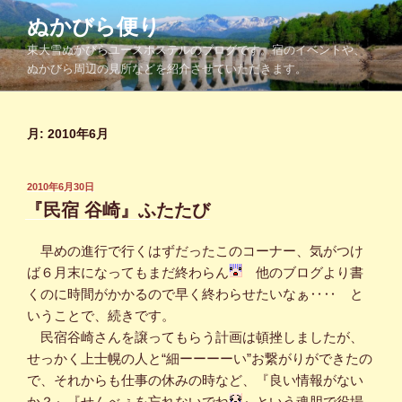
コ
ぬかびら便り
ン
東大雪ぬかびらユースホステルのブログです。宿のイベントや、
テ
ぬかびら周辺の見所などを紹介させていただきます。
ン
ツ
へ
月:
2010年6月
ス
キ
ッ
投
2010年6月30日
プ
稿
『民宿 谷崎』ふたたび
日:
早めの進行で行くはずだったこのコーナー、気がつけ
ば６月末になってもまだ終わらん
他のブログより書
くのに時間がかかるので早く終わらせたいなぁ‥‥ と
いうことで、続きです。
民宿谷崎さんを譲ってもらう計画は頓挫しましたが、
せっかく上士幌の人と“細ーーーーい”お繋がりができたの
で、それからも仕事の休みの時など、『良い情報がない
か？』『せんべぇを忘れないでね
』という魂胆で役場