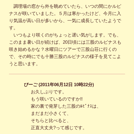
調理場の窓から外を眺めていたら、いつの間にかルピ
ナスが咲いていました。５月は寒かったけど、今月に入
り気温が高い日が多いから、一気に成長していたようで
す。
いつもより咲くのがちょっと遅い気がします。でも、
このまま暑い日が続けば、20日頃には三股のルピナスも
咲き始めるかな？水曜日にツアーで三股山荘に行くの
で、その時にでも十勝三股のルピナスの様子を見てこよ
うと思います。
びーご (2011年06月12日 10時22分)
お久しぶりです。
もう咲いているのですか!!
家の裏で発芽した三股のﾙﾋﾟﾅｽは、
まだまだ小さくて、
そちらと比べると、
正直大丈夫?って感じです。