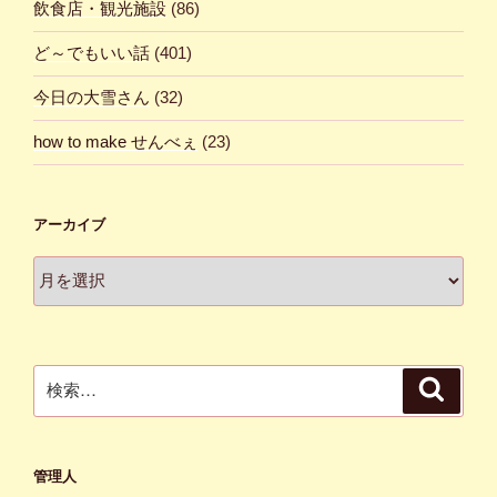
飲食店・観光施設
(86)
ど～でもいい話
(401)
今日の大雪さん
(32)
how to make せんべぇ
(23)
アーカイブ
ア
ー
カ
イ
ブ
検
検
索
索:
管理人