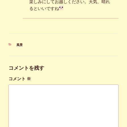
楽しみにしてお越しください。天気、晴れ
るといいですね
カ
風景
テ
ゴ
リ
ー
コメントを残す
コメント
※