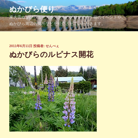
コ
ぬかびら便り
ン
東大雪ぬかびらユースホステルのブログです。宿のイベントや、
テ
ぬかびら周辺の見所などを紹介させていただきます。
ン
ツ
へ
投
2011年6月11日
投稿者:
せんべぇ
ス
稿
ぬかびらのルピナス開花
キ
日:
ッ
プ