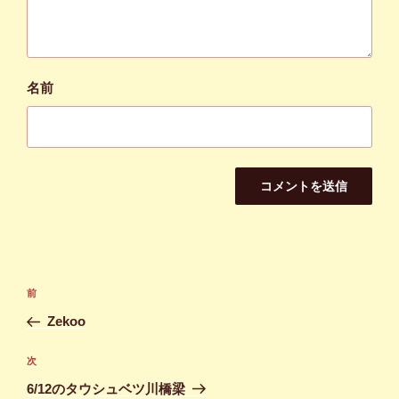
名前
投
前
前
稿
の
Zekoo
ナ
投
ビ
稿
次
次
ゲ
の
6/12のタウシュベツ川橋梁