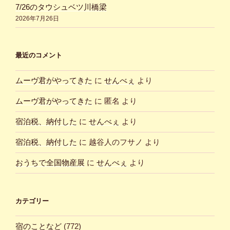
7/26のタウシュベツ川橋梁
2026年7月26日
最近のコメント
ムーヴ君がやってきた
に
せんべぇ
より
ムーヴ君がやってきた
に
匿名
より
宿泊税、納付した
に
せんべぇ
より
宿泊税、納付した
に
越谷人のフサノ
より
おうちで全国物産展
に
せんべぇ
より
カテゴリー
宿のことなど
(772)