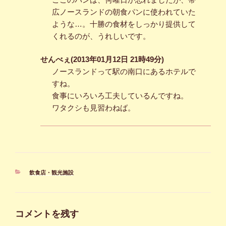
広ノースランドの朝食パンに使われていた
ような…。十勝の食材をしっかり提供して
くれるのが、うれしいです。
せんべぇ(2013年01月12日 21時49分)
ノースランドって駅の南口にあるホテルで
すね。
食事にいろいろ工夫しているんですね。
ワタクシも見習わねば。
カ
飲食店・観光施設
テ
ゴ
リ
ー
コメントを残す