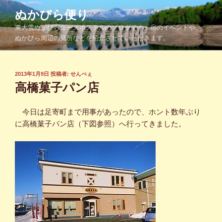
コ
ぬかびら便り
ン
東大雪ぬかびらユースホステルのブログです。宿のイベントや、
テ
ぬかびら周辺の見所などを紹介させていただきます。
ン
ツ
へ
投
2013年1月9日
投稿者:
せんべぇ
ス
稿
高橋菓子パン店
キ
日:
ッ
今日は足寄町まで用事があったので、ホント数年ぶり
プ
に高橋菓子パン店（下図参照）へ行ってきました。