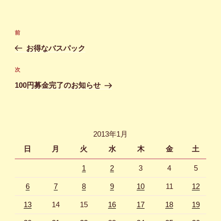
投
前
前
稿
の
お得なバスパック
ナ
投
ビ
稿
次
次
ゲ
の
100円募金完了のお知らせ
投
ー
稿
シ
ョ
2013年1月
ン
日
月
火
水
木
金
土
1
2
3
4
5
6
7
8
9
10
11
12
13
14
15
16
17
18
19