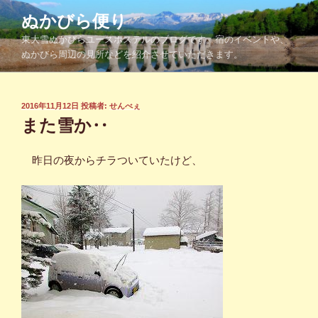
コ
ぬかびら便り
ン
東大雪ぬかびらユースホステルのブログです。宿のイベントや、
テ
ぬかびら周辺の見所などを紹介させていただきます。
ン
ツ
へ
投
2016年11月12日
投稿者:
せんべぇ
ス
稿
また雪か‥
キ
日:
ッ
昨日の夜からチラついていたけど、
プ