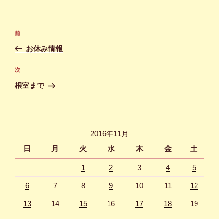
投
前
前
稿
の
お休み情報
ナ
投
ビ
稿
次
次
ゲ
の
根室まで
投
ー
稿
シ
ョ
2016年11月
ン
日
月
火
水
木
金
土
1
2
3
4
5
6
7
8
9
10
11
12
13
14
15
16
17
18
19