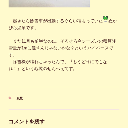
起きたら除雪車が出動するぐらい積もっていた
ぬか
びら温泉です。
まだ11月も前半なのに、そろそろ今シーズンの積算降
雪量が1mに達すんじゃないかな？というハイペースで
す。
除雪機が壊れちゃったんで、『もうどうにでもな
れ！』という心境のせんべぇです。
カ
風景
テ
ゴ
リ
ー
コメントを残す