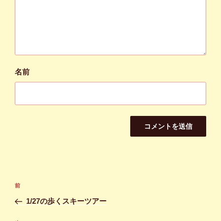
名前
投
前
前
稿
の
1/27の歩くスキーツアー
ナ
投