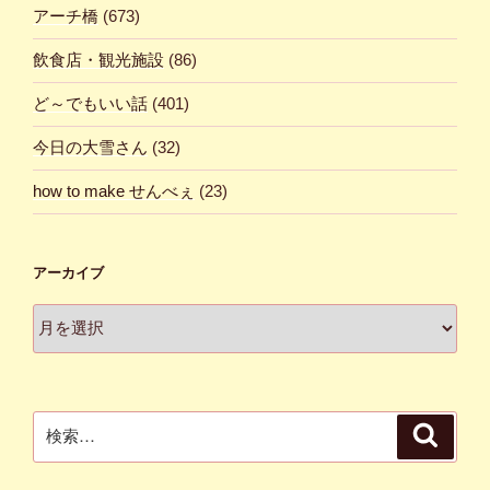
アーチ橋
(673)
飲食店・観光施設
(86)
ど～でもいい話
(401)
今日の大雪さん
(32)
how to make せんべぇ
(23)
アーカイブ
ア
ー
カ
イ
ブ
検
検
索
索: