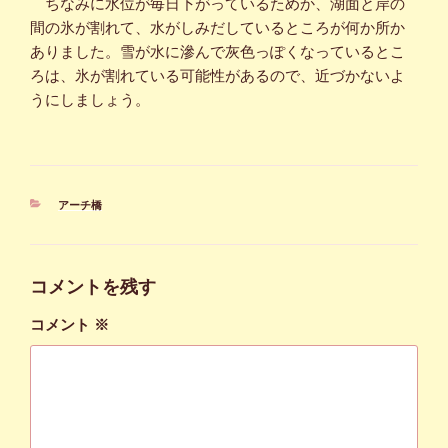
ちなみに水位が毎日下がっているためか、湖面と岸の
間の氷が割れて、水がしみだしているところが何か所か
ありました。雪が水に滲んで灰色っぽくなっているとこ
ろは、氷が割れている可能性があるので、近づかないよ
うにしましょう。
カ
アーチ橋
テ
ゴ
リ
ー
コメントを残す
コメント
※