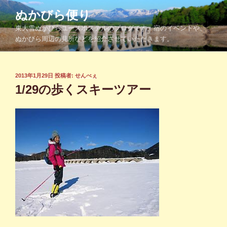
コ
ぬかびら便り
ン
東大雪ぬかびらユースホステルのブログです。宿のイベントや、
テ
ぬかびら周辺の見所などを紹介させていただきます。
ン
ツ
へ
投
2013年1月29日
投稿者:
せんべぇ
ス
稿
1/29の歩くスキーツアー
キ
日:
ッ
プ