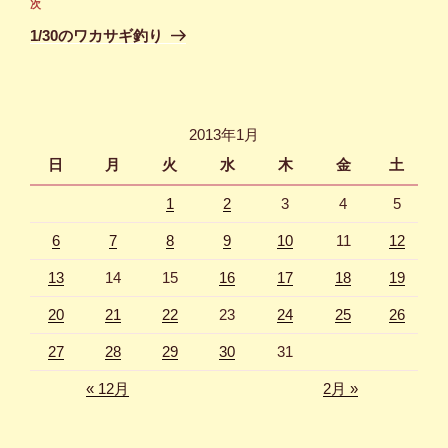
ビ
稿
次
次
ゲ
の
1/30のワカサギ釣り
投
ー
稿
シ
ョ
2013年1月
ン
日
月
火
水
木
金
土
1
2
3
4
5
6
7
8
9
10
11
12
13
14
15
16
17
18
19
20
21
22
23
24
25
26
27
28
29
30
31
« 12月
2月 »