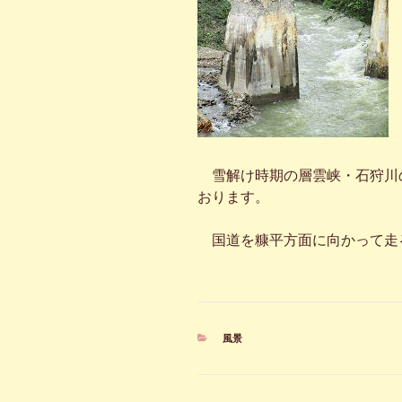
雪解け時期の層雲峡・石狩川
おります。
国道を糠平方面に向かって走
カ
風景
テ
ゴ
リ
ー