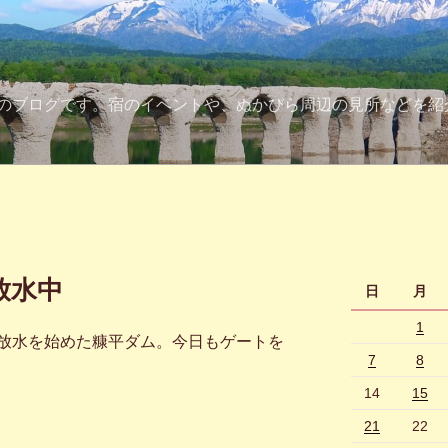
のブログです。宿のイベントや、ぬかびら周辺の見所などを紹
放水中
日
月
1
放水を始めた糠平ダム。今日もゲートを
7
8
14
15
21
22