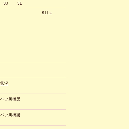
30
31
9月 »
約状況
ュベツ川橋梁
ュベツ川橋梁