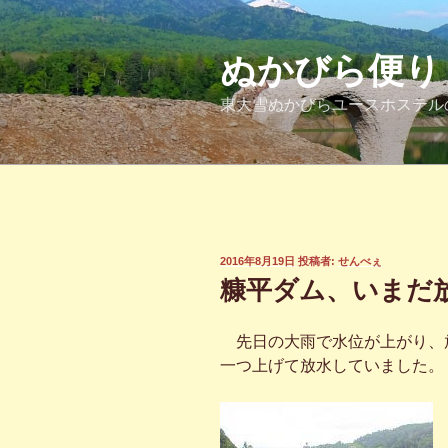
コ
ン
テ
ぬかびら便り
ン
東大雪ぬかびらユースホステル
ツ
へ
ス
キ
ッ
プ
投
2016年8月19日
投稿者:
せんべぇ
稿
糠平ダム、いまだ
日:
先日の大雨で水位が上がり、
一つ上げて放水していました。