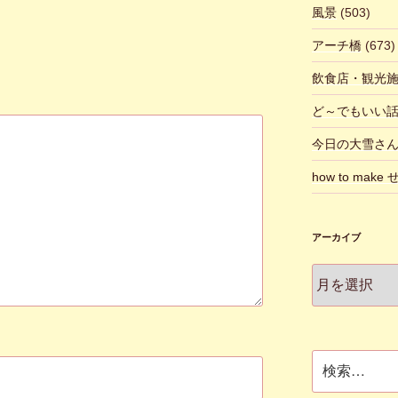
風景
(503)
アーチ橋
(673)
飲食店・観光
ど～でもいい
今日の大雪さ
how to make
アーカイブ
ア
ー
カ
イ
ブ
検
索: