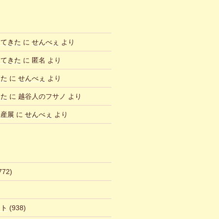
ってきた
に
せんべぇ
より
ってきた
に
匿名
より
した
に
せんべぇ
より
した
に
越谷人のフサノ
より
物産展
に
せんべぇ
より
772)
ント
(938)