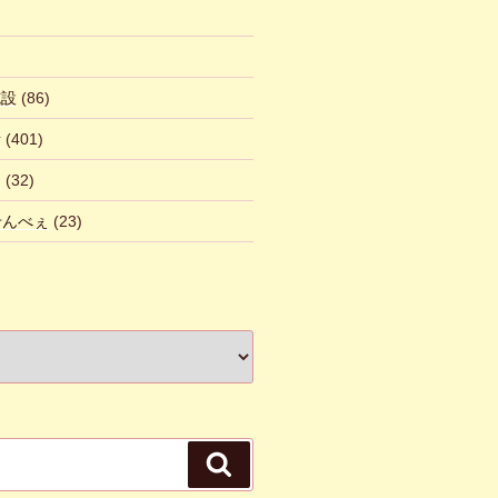
施設
(86)
話
(401)
ん
(32)
 せんべぇ
(23)
検
索