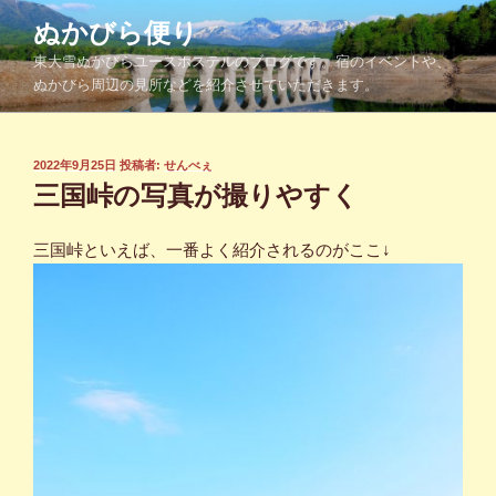
コ
ぬかびら便り
ン
東大雪ぬかびらユースホステルのブログです。宿のイベントや、
テ
ぬかびら周辺の見所などを紹介させていただきます。
ン
ツ
へ
投
2022年9月25日
投稿者:
せんべぇ
ス
稿
三国峠の写真が撮りやすく
キ
日:
ッ
三国峠といえば、一番よく紹介されるのがここ↓
プ