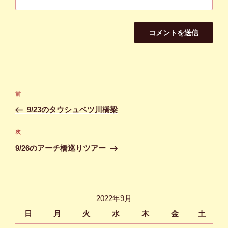
投
前
前
稿
の
9/23のタウシュベツ川橋梁
ナ
投
ビ
稿
次
次
ゲ
の
9/26のアーチ橋巡りツアー
投
ー
稿
シ
ョ
2022年9月
ン
日
月
火
水
木
金
土