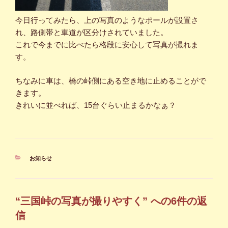
今日行ってみたら、上の写真のようなポールが設置さ
れ、路側帯と車道が区分けされていました。
これで今までに比べたら格段に安心して写真が撮れま
す。
ちなみに車は、橋の峠側にある空き地に止めることがで
きます。
きれいに並べれば、15台ぐらい止まるかなぁ？
カ
お知らせ
テ
ゴ
リ
ー
“三国峠の写真が撮りやすく” への6件の返
信