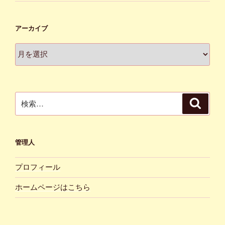
アーカイブ
ア
ー
カ
イ
ブ
検
検
索
索:
管理人
プロフィール
ホームページはこちら