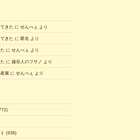
ってきた
に
せんべぇ
より
ってきた
に
匿名
より
した
に
せんべぇ
より
した
に
越谷人のフサノ
より
物産展
に
せんべぇ
より
772)
ント
(938)