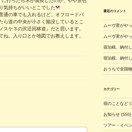
さ”に行ったら木が成長したのか、やや景色
り気持ちがいいとこでした
最近のコメント
普通の車でも入れるけど、オフロードバ
たら道の中央が小さく陥没しているとこ
ムーヴ君がや
ノスケ３の沢迂回林道』だと思います。
てね。入り口とか地図でお教えします。
ムーヴ君がや
宿泊税、納付
宿泊税、納付
おうちで全国
カテゴリー
宿のことなど
(
お知らせ
(550)
ツアー・イベ