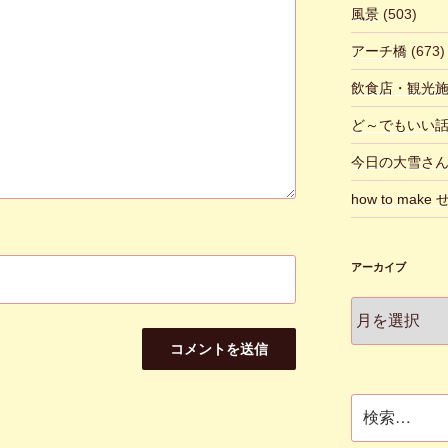
風景
(503)
アーチ橋
(673)
飲食店・観光
ど～でもいい
今日の大雪さ
how to make
アーカイブ
ア
ー
カ
イ
ブ
検
索: