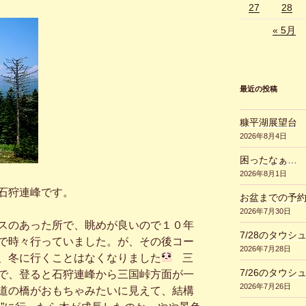
27
28
« 5月
最近の投稿
糠平湖展望台
2026年8月4日
困ったなぁ…
2026年8月1日
石狩連峰です。
お盆までの予
2026年7月30日
スのあった所で、眺めが良いので１０年
7/28のタウシ
で時々行っていました。が、その後コー
2026年7月28日
、冬に行くことはなくなりました
三
7/26のタウシ
で、登ると石狩連峰から三国峠方面が一
2026年7月26日
道の橋がおもちゃみたいに見えて、結構