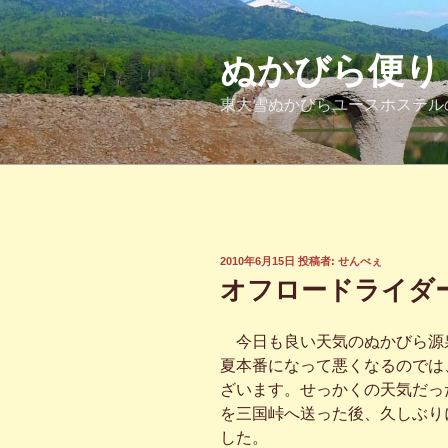
コ
ン
テ
ぬかびら便り
ン
東大雪ぬかびらユースホステル
ツ
へ
ス
キ
ッ
プ
投
2010年6月15日
投稿者:
せんべぇ
稿
オフロードライダ
日:
今日も良い天気のぬかびら源
夏本番になって悪くなるのでは
ざいます。せっかくの天気だっ
を三国峠へ送った後、久しぶり
した。