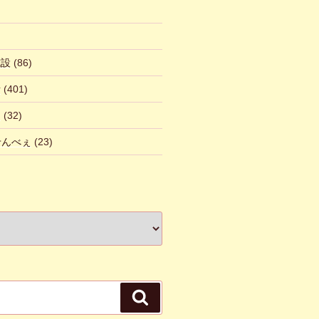
施設
(86)
話
(401)
ん
(32)
 せんべぇ
(23)
検
索