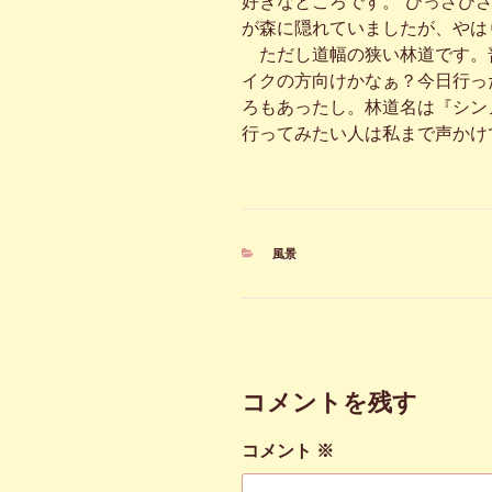
好きなところです。“ひっさび
が森に隠れていましたが、やは
ただし道幅の狭い林道です。
イクの方向けかなぁ？今日行っ
ろもあったし。林道名は『シン
行ってみたい人は私まで声かけ
カ
風景
テ
ゴ
リ
ー
コメントを残す
コメント
※