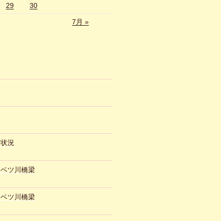
29
30
7月 »
約状況
ュベツ川橋梁
ュベツ川橋梁