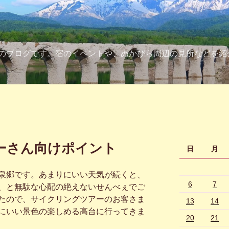
のブログです。宿のイベントや、ぬかびら周辺の見所などを紹
ーさん向けポイント
日
月
泉郷です。あまりにいい天気が続くと、
6
7
、と無駄な心配の絶えないせんべぇでご
たので、サイクリングツアーのお客さま
13
14
にいい景色の楽しめる高台に行ってきま
20
21