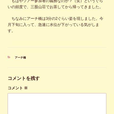
もはやツアー参加者の義務なのか？（笑）というぐら
いの頻度で、三股山荘でお茶してから帰ってきました。
ちなみにアーチ橋は3分の2ぐらい姿を現しました。今
月下旬に入って、急速に水位が下がっている気がしま
す。
カ
アーチ橋
テ
ゴ
リ
ー
コメントを残す
コメント
※