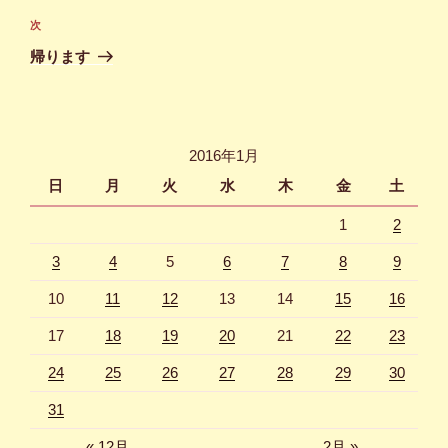
ビ
稿
次
次
ゲ
の
帰ります
投
ー
稿
シ
ョ
2016年1月
ン
日
月
火
水
木
金
土
1
2
3
4
5
6
7
8
9
10
11
12
13
14
15
16
17
18
19
20
21
22
23
24
25
26
27
28
29
30
31
« 12月
2月 »