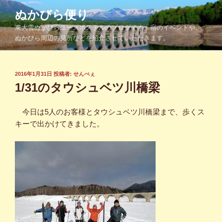
コ
ぬかびら便り
ン
東大雪ぬかびらユースホステルのブログです。宿のイベントや、
テ
ぬかびら周辺の見所などを紹介させていただきます。
ン
ツ
へ
投
2016年1月31日
投稿者:
せんべぇ
ス
稿
1/31のタウシュベツ川橋梁
キ
日:
ッ
今日は5人のお客様とタウシュベツ川橋梁まで、歩くス
プ
キーで出かけてきました。