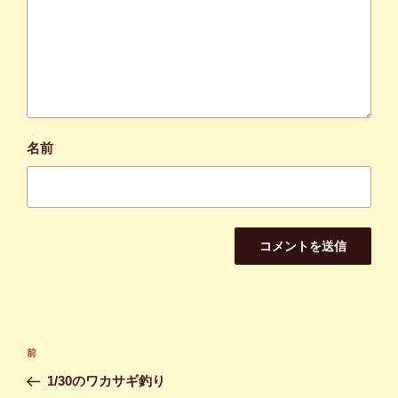
名前
投
前
前
稿
の
1/30のワカサギ釣り
ナ
投