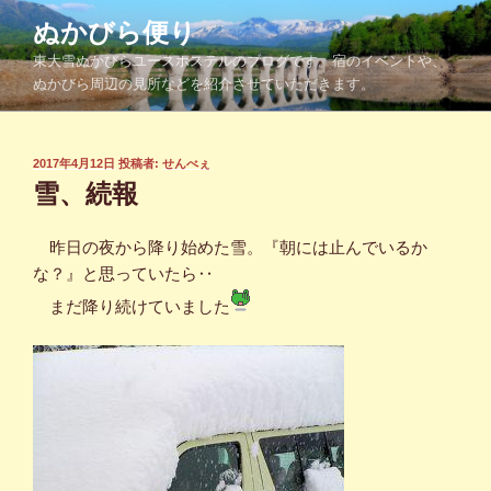
コ
ぬかびら便り
ン
東大雪ぬかびらユースホステルのブログです。宿のイベントや、
テ
ぬかびら周辺の見所などを紹介させていただきます。
ン
ツ
へ
投
2017年4月12日
投稿者:
せんべぇ
ス
稿
雪、続報
キ
日:
ッ
昨日の夜から降り始めた雪。『朝には止んでいるか
プ
な？』と思っていたら‥
まだ降り続けていました