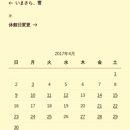
の
いまさら、雪
ナ
投
ビ
稿
次
次
ゲ
の
休館日変更
投
ー
稿
シ
ョ
2017年4月
ン
日
月
火
水
木
金
土
1
2
3
4
5
6
7
8
9
10
11
12
13
14
15
16
17
18
19
20
21
22
23
24
25
26
27
28
29
30