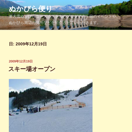
コ
ぬかびら便り
ン
東大雪ぬかびらユースホステルのブログです。宿のイベントや、
テ
ぬかびら周辺の見所などを紹介させていただきます。
ン
ツ
へ
日:
2009年12月19日
ス
キ
ッ
投
2009年12月19日
プ
稿
スキー場オープン
日: